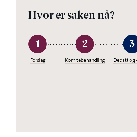
Hvor er saken nå?
1
2
3
Forslag
Komitébehandling
Debatt og 