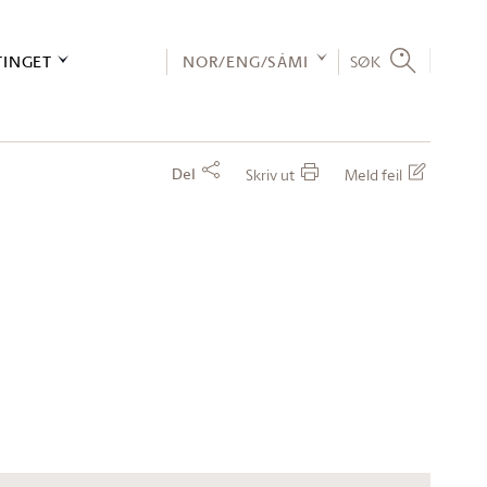
TINGET
NOR/ENG/SÁMI
SØK
Del
Skriv ut
Meld feil