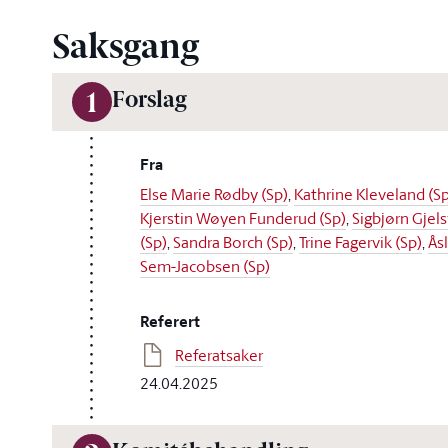
Saksgang
Forslag
1
Fra
Else Marie Rødby (Sp)
,
Kathrine Kleveland (Sp
Kjerstin Wøyen Funderud (Sp)
,
Sigbjørn Gjels
(Sp)
,
Sandra Borch (Sp)
,
Trine Fagervik (Sp)
,
Ås
Sem-Jacobsen (Sp)
Referert
Referatsaker
24.04.2025