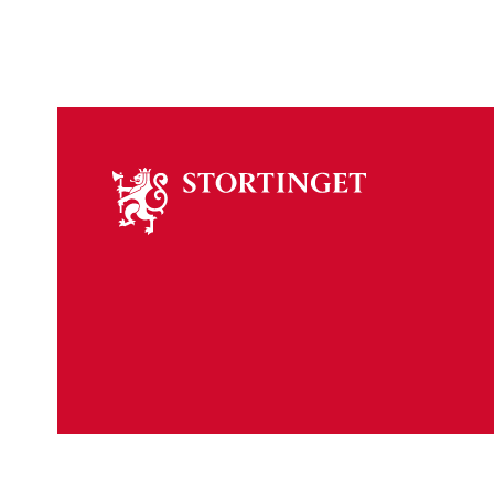
Om
stortinget