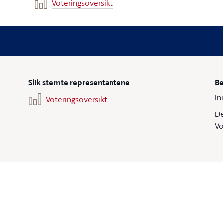
Voteringsoversikt
Slik stemte representantene
Be
In
Voteringsoversikt
De
Vo