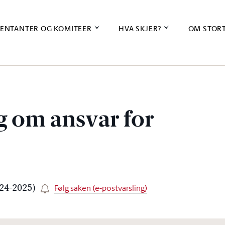
ENTANTER OG KOMITEER
HVA SKJER?
OM STOR
g om ansvar for
Følg saken (e-postvarsling)
024-2025)