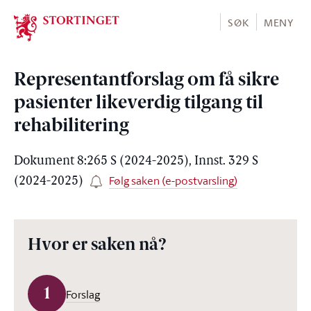
Stortinget.no
SØK
MENY
Representantforslag om få sikre
pasienter likeverdig tilgang til
rehabilitering
Dokument 8:265 S (2024-2025), Innst. 329 S
Følg saken (e-postvarsling)
(2024-2025)
Hvor er saken nå?
1
Forslag