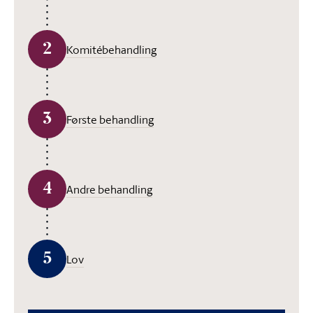
2
Komitébehandling
3
Første behandling
4
Andre behandling
5
Lov