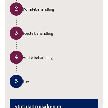
2
Komitébehandling
3
Første behandling
4
Andre behandling
5
Lov
Status: Lovsaken er