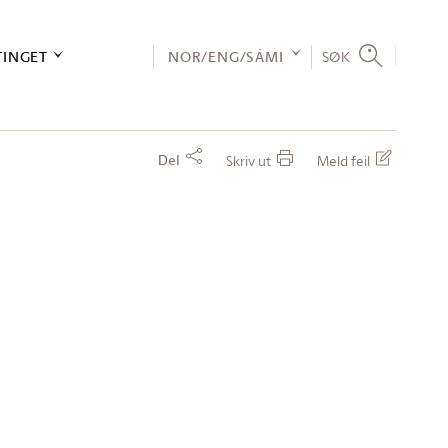
TINGET
NOR/ENG/SÁMI
SØK
Del
Skriv ut
Meld feil