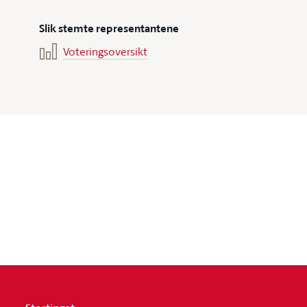
Slik stemte representantene
Voteringsoversikt