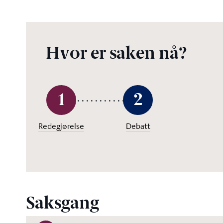
Hvor er saken nå?
1
2
Redegjørelse
Debatt
Saksgang