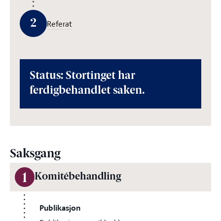
2
Referat
Status: Stortinget har
ferdigbehandlet saken.
Saksgang
1
Komitébehandling
Publikasjon