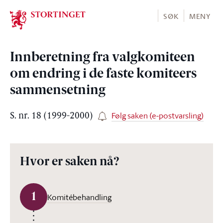
Stortinget.no
SØK
MENY
Innberetning fra valgkomiteen
om endring i de faste komiteers
sammensetning
Følg saken (e-postvarsling)
S. nr. 18 (1999-2000)
Hvor er saken nå?
1
Komitébehandling