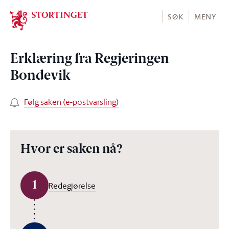
Stortinget.no
SØK
MENY
Erklæring fra Regjeringen
Bondevik
Følg saken (e-postvarsling)
Hvor er saken nå?
1
Redegjørelse