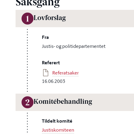
Saksgang
Lovforslag
1
Fra
Justis- og politidepartementet
Referert
Referatsaker
16.06.2003
Komitébehandling
2
Tildelt komité
Justiskomiteen