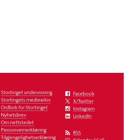
Stortinget undervisning
Facebook
Stortingets mediearkiv
X/Twitter
Ordbok for Stortinget
Instagram
Nyhetsbrev
LinkedIn
Om nettstedet
Personvernerklæring
RSS
Tilgjengelighetserklæring