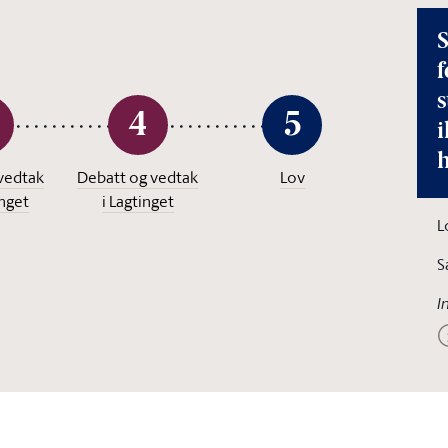
S
f
4
5
i
vedtak
Debatt og vedtak
Lov
inget
i Lagtinget
L
S
I