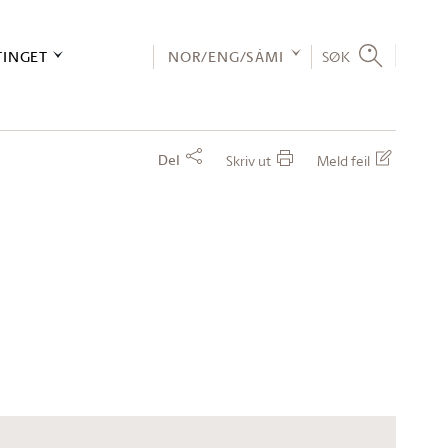
TINGET
NOR/ENG/SÁMI
SØK
Del
Skriv ut
Meld feil