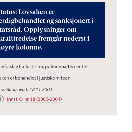
tatus: Lovsaken er
erdigbehandlet og sanksjonert i
statsråd. Opplysninger om
krafttredelse fremgår nederst i
høyre kolonne.
ovforslag fra Justis- og politidepartementet
aken er behandlet i justiskomiteen
nnstilling avgitt 18.11.2003
Innst. O. nr. 18 (2003-2004)