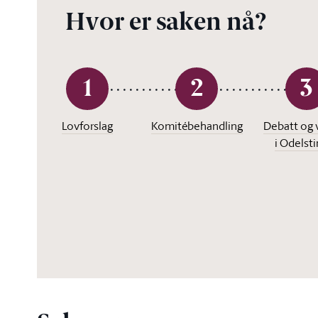
Hvor er saken nå?
1
2
3
Lovforslag
Komitébehandling
Debatt og 
i Odelst