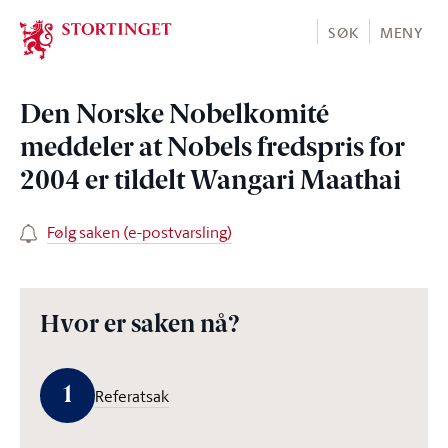
Stortinget.no
SØK
MENY
Den Norske Nobelkomité
meddeler at Nobels fredspris for
2004 er tildelt Wangari Maathai
Følg saken (e-postvarsling)
Hvor er saken nå?
1
Referatsak