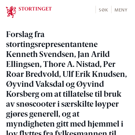
Stortinget.no
SØK
MENY
Forslag fra
stortingsrepresentantene
Kenneth Svendsen, Jan Arild
Ellingsen, Thore A. Nistad, Per
Roar Bredvold, Ulf Erik Knudsen,
Øyvind Vaksdal og Øyvind
Korsberg om at tillatelse til bruk
av snøscooter i særskilte løyper
gjøres generell, og at
myndigheten gitt med hjemmel i
lov flyttes fra fylkesmannen til