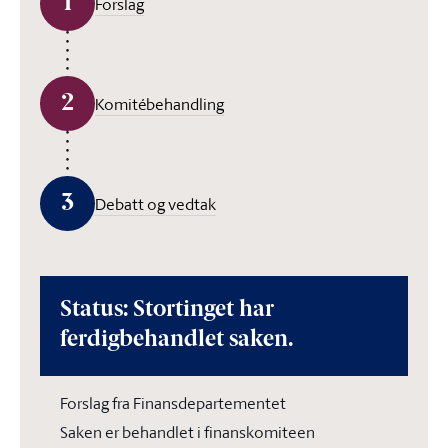
1
Forslag
2
Komitébehandling
3
Debatt og vedtak
Status: Stortinget har
ferdigbehandlet saken.
Forslag fra Finansdepartementet
Saken er behandlet i finanskomiteen