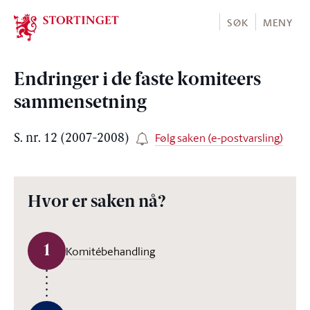
Stortinget.no
SØK
MENY
Endringer i de faste komiteers
sammensetning
Følg saken (e-postvarsling)
S. nr. 12 (2007-2008)
Hvor er saken nå?
1
Komitébehandling