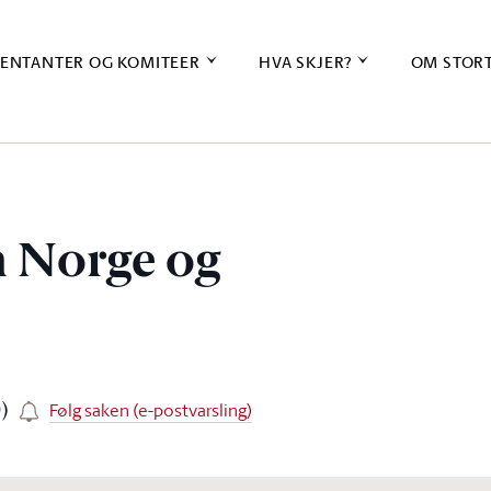
ENTANTER OG KOMITEER
HVA SKJER?
OM STOR
m Norge og
Følg saken (e-postvarsling)
)