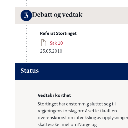
Debatt og vedtak
3
Referat Stortinget
Sak 10
25.05.2010
Status
Vedtak i korthet
Stortinget har enstemmig sluttet seg til
regjeringens forslag om å sette i kraft en
overenskomst om utveksling av opplysninger
skattesaker mellom Norge og