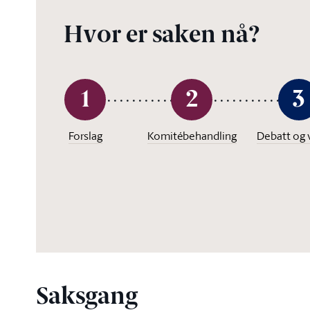
Hvor er saken nå?
1
2
3
Forslag
Komitébehandling
Debatt og 
Saksgang