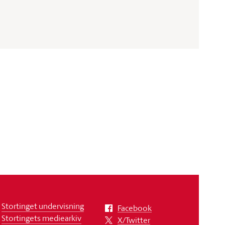
Stortinget undervisning
Facebook
Stortingets mediearkiv
X/Twitter