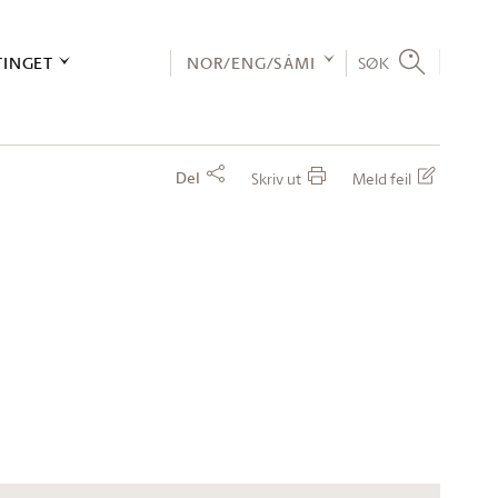
TINGET
NOR/ENG/SÁMI
SØK
Del
Skriv ut
Meld feil