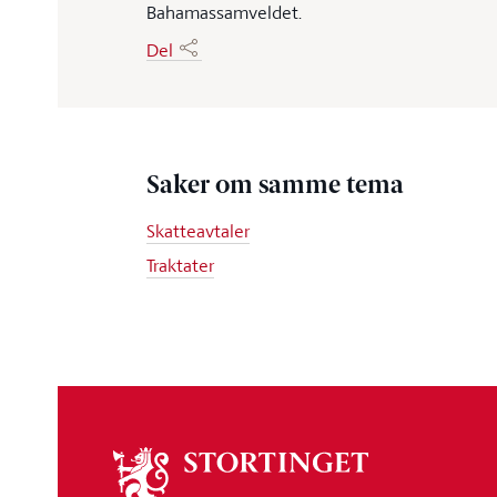
Bahamassamveldet.
Del
Saker om samme tema
Skatteavtaler
Traktater
Om
stortinget