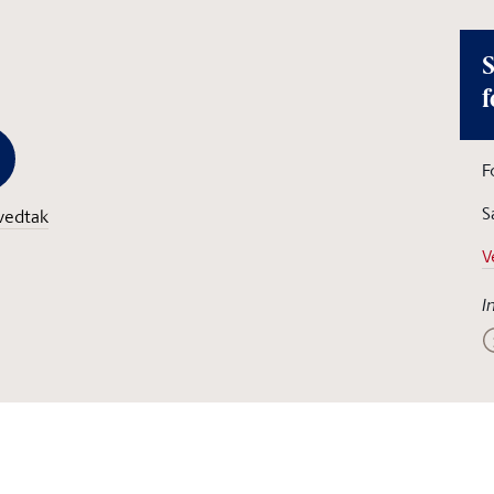
S
f
F
S
vedtak
V
I