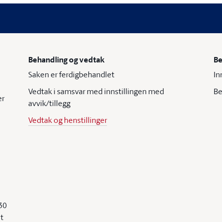
Behandling og vedtak
Be
Saken er ferdigbehandlet
In
Vedtak i samsvar med innstillingen med
Be
er
avvik/tillegg
Vedtak og henstillinger
30
lt