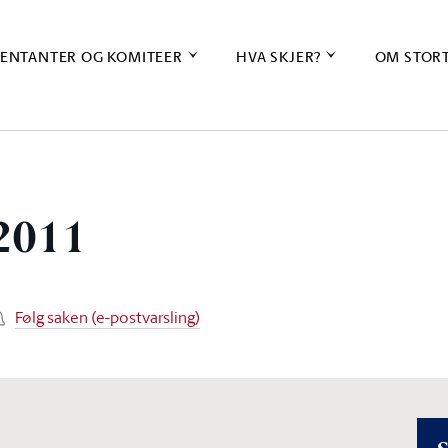
ENTANTER OG KOMITEER
HVA SKJER?
OM STOR
 2011
Følg saken (e-postvarsling)