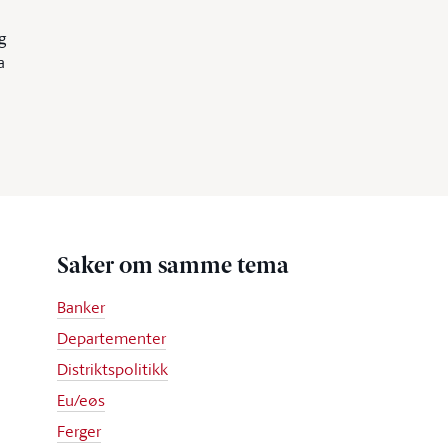
g
a
Saker om samme tema
Banker
Departementer
Distriktspolitikk
Eu/eøs
Ferger