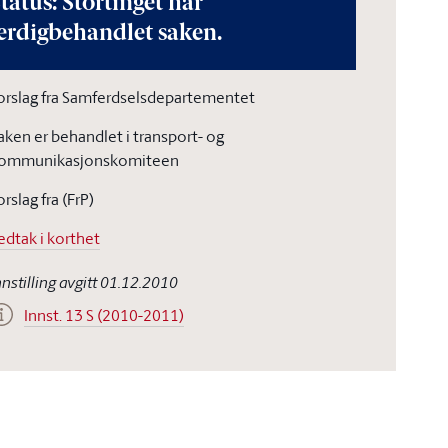
tatus: Stortinget har
erdigbehandlet saken.
orslag fra Samferdselsdepartementet
aken er behandlet i transport- og
ommunikasjonskomiteen
orslag fra (FrP)
edtak i korthet
nnstilling avgitt 01.12.2010
Innst. 13 S (2010-2011)