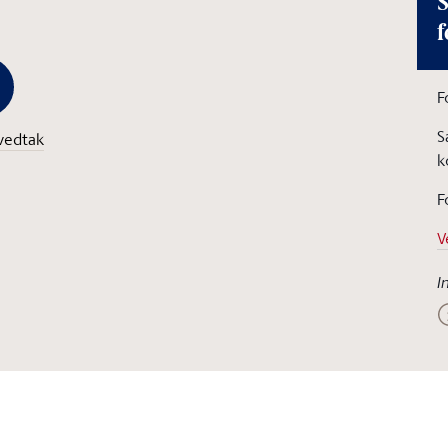
S
f
F
S
vedtak
k
F
V
I