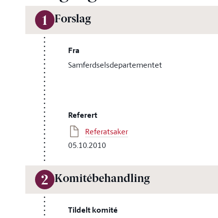
Forslag
1
Fra
Samferdselsdepartementet
Referert
Referatsaker
05.10.2010
Komitébehandling
2
Tildelt komité