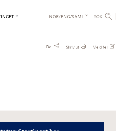
TINGET
NOR/ENG/SÁMI
SØK
Del
Skriv ut
Meld feil