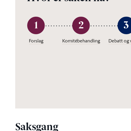
1
2
3
Forslag
Komitébehandling
Debatt og 
Saksgang