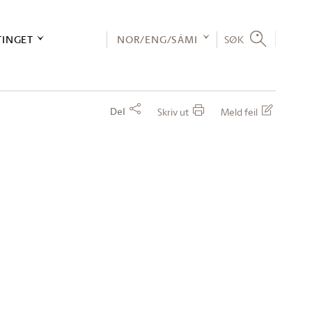
TINGET
NOR/ENG/SÁMI
SØK
Del
Skriv ut
Meld feil