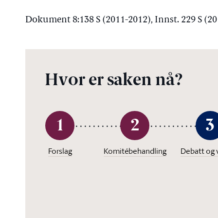
Dokument 8:138 S (2011-2012), Innst. 229 S (2
Hvor er saken nå?
1
2
3
Forslag
Komitébehandling
Debatt og 