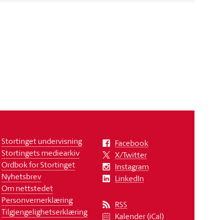
Stortinget undervisning
Facebook
Stortingets mediearkiv
X/Twitter
Ordbok for Stortinget
Instagram
Nyhetsbrev
LinkedIn
Om nettstedet
Personvernerklæring
RSS
Tilgjengelighetserklæring
Kalender (iCal)