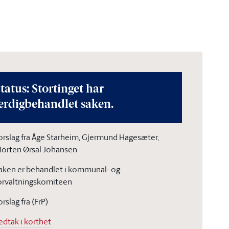
tatus: Stortinget har
erdigbehandlet saken.
orslag fra Åge Starheim, Gjermund Hagesæter,
orten Ørsal Johansen
aken er behandlet i kommunal- og
orvaltningskomiteen
orslag fra (FrP)
edtak i korthet