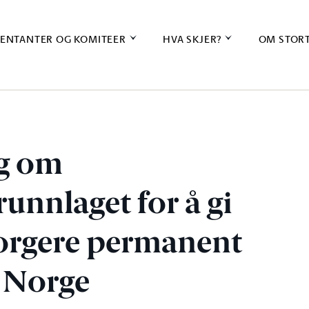
ENTANTER OG KOMITEER
HVA SKJER?
OM STOR
ag om
unnlaget for å gi
orgere permanent
i Norge