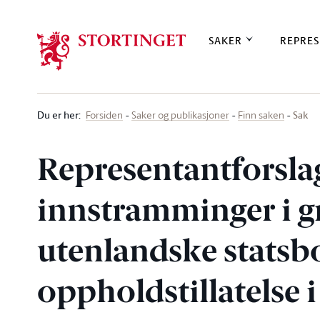
Stortinget.no
SAKER
REPRES
Du er her
:
Sak
Forsiden
Saker og publikasjoner
Finn saken
Representantforsl
innstramminger i gr
utenlandske statsb
oppholdstillatelse 