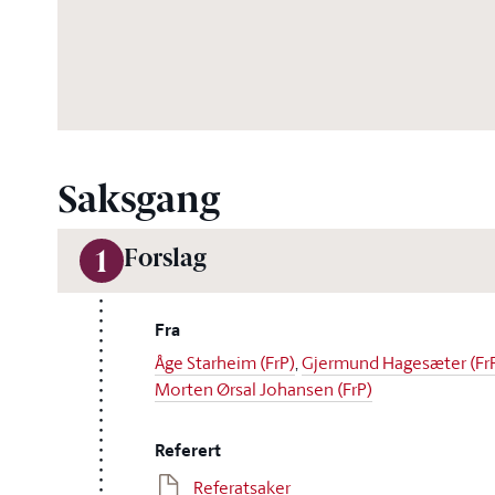
Saksgang
Forslag
1
Fra
Åge Starheim (FrP)
,
Gjermund Hagesæter (Fr
Morten Ørsal Johansen (FrP)
Referert
Referatsaker