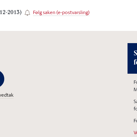
Følg saken (e-postvarsling)
012-2013)
S
f
F
M
vedtak
S
f
F
V