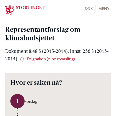
Stortinget.no
SØK
MENY
Representantforslag om
klimabudsjettet
Dokument 8:48 S (2013-2014), Innst. 256 S (2013-
Følg saken (e-postvarsling)
2014)
Hvor er saken nå?
1
Forslag