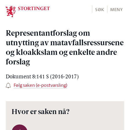
Stortinget.no
SØK
MENY
Representantforslag om
utnytting av matavfallsressursene
og kloakkslam og enkelte andre
forslag
Dokument 8:141 S (2016-2017)
Følg saken (e-postvarsling)
Hvor er saken nå?