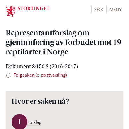
Stortinget.no
SØK
MENY
Representantforslag om
gjeninnføring av forbudet mot 19
reptilarter i Norge
Dokument 8:150 S (2016-2017)
Følg saken (e-postvarsling)
Hvor er saken nå?
1
Forslag