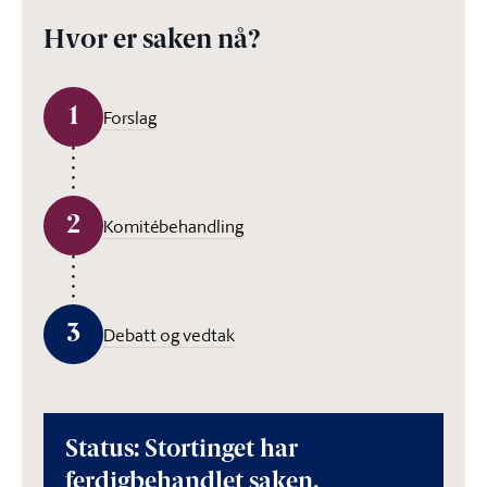
Hvor er saken nå?
1
Forslag
2
Komitébehandling
3
Debatt og vedtak
Status: Stortinget har
ferdigbehandlet saken.