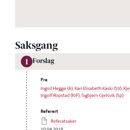
Saksgang
Forslag
1
Fra
Ingrid Heggø (A)
,
Kari Elisabeth Kaski (SV)
,
Kje
Ingolf Ropstad (KrF)
,
Sigbjørn Gjelsvik (Sp)
Referert
Referatsaker
10.04.2018