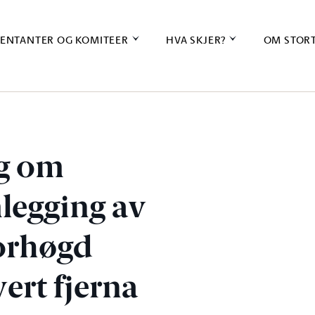
ENTANTER OG KOMITEER
HVA SKJER?
OM STOR
ag om
legging av
forhøgd
ert fjerna