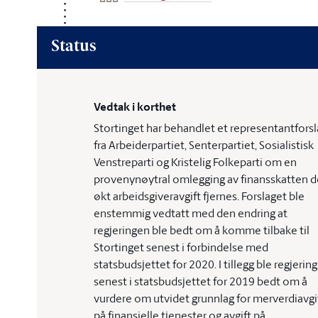
Status
Vedtak i korthet
Stortinget har behandlet et representantforsl
fra Arbeiderpartiet, Senterpartiet, Sosialistisk
Venstreparti og Kristelig Folkeparti om en
provenynøytral omlegging av finansskatten d
økt arbeidsgiveravgift fjernes. Forslaget ble
enstemmig vedtatt med den endring at
regjeringen ble bedt om å komme tilbake til
Stortinget senest i forbindelse med
statsbudsjettet for 2020. I tillegg ble regjerin
senest i statsbudsjettet for 2019 bedt om å
vurdere om utvidet grunnlag for merverdiavgi
på finansielle tjenester og avgift på