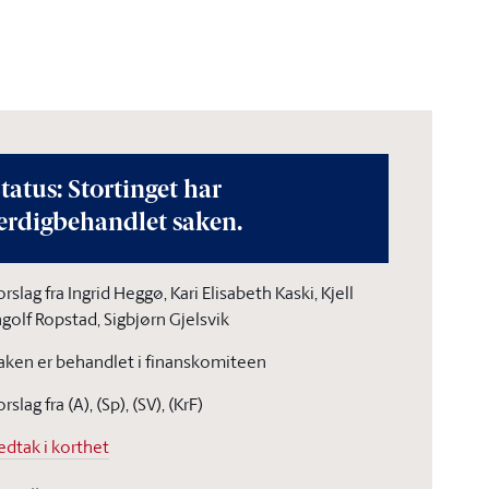
tatus: Stortinget har
erdigbehandlet saken.
orslag fra Ingrid Heggø, Kari Elisabeth Kaski, Kjell
ngolf Ropstad, Sigbjørn Gjelsvik
aken er behandlet i finanskomiteen
orslag fra (A), (Sp), (SV), (KrF)
edtak i korthet