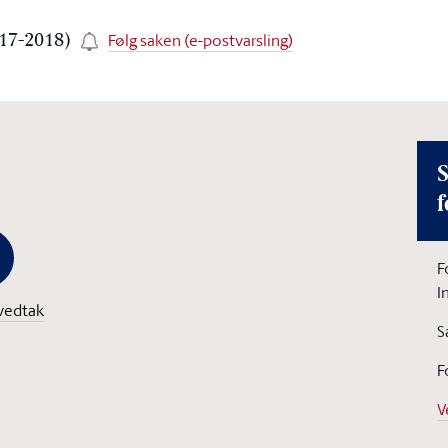
Følg saken (e-postvarsling)
017-2018)
S
f
F
I
vedtak
S
F
V