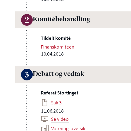
Komitébehandling
2
Tildelt komité
Finanskomiteen
10.04.2018
Debatt og vedtak
3
Referat Stortinget
Sak 3
11.06.2018
Se video
Voteringsoversikt