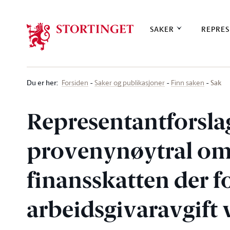
Stortinget.no
SAKER
REPRES
Du er her
:
Sak
Forsiden
Saker og publikasjoner
Finn saken
Representantforsl
provenynøytral om
finansskatten der 
arbeidsgivaravgift v