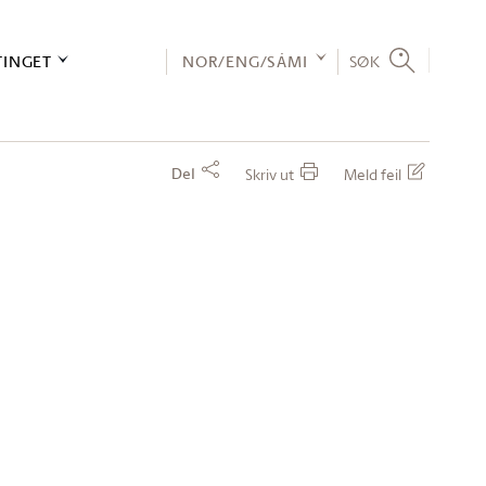
TINGET
NOR/ENG/SÁMI
SØK
Del
Skriv ut
Meld feil