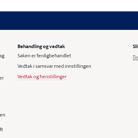
Behandling og vedtak
Sl
ag
Saken er ferdigbehandlet
Vedtak i samsvar med innstillingen
Vedtak og henstillinger
er
gen
ft