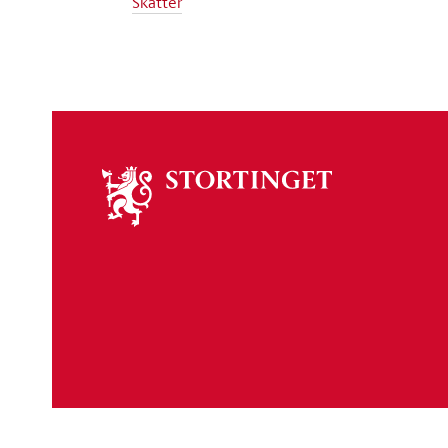
Skatter
Om
stortinget