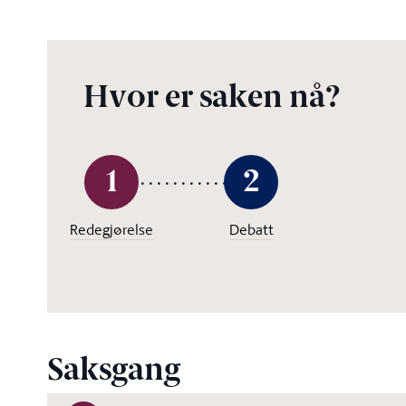
Hvor er saken nå?
1
2
Redegjørelse
Debatt
Saksgang