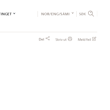
TINGET
NOR/ENG/SÁMI
SØK
Del
Skriv ut
Meld feil