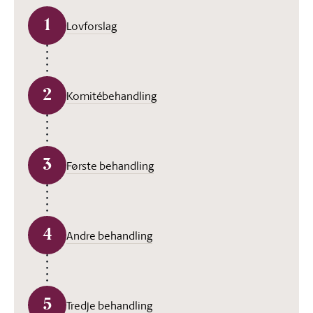
1
Lovforslag
2
Komitébehandling
3
Første behandling
4
Andre behandling
5
Tredje behandling