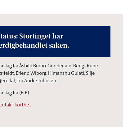
tatus: Stortinget har
erdigbehandlet saken.
orslag fra Åshild Bruun-Gundersen, Bengt Rune
trifeldt, Erlend Wiborg, Himanshu Gulati, Silje
jemdal, Tor André Johnsen
orslag fra (FrP)
edtak i korthet