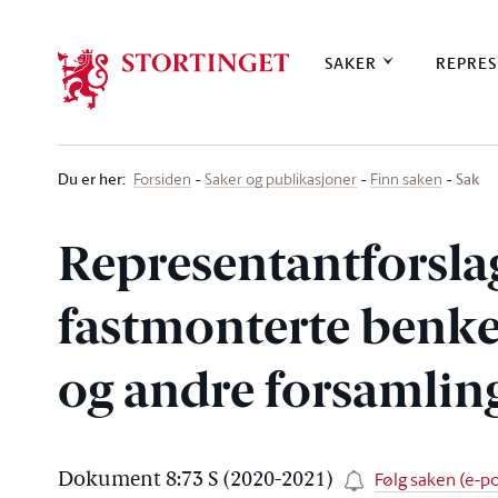
Stortinget.no
SAKER
REPRES
Du er her
:
Sak
Forsiden
Saker og publikasjoner
Finn saken
Representantforslag
fastmonterte benker
og andre forsamlin
Følg saken (e-po
Dokument 8:73 S (2020-2021)