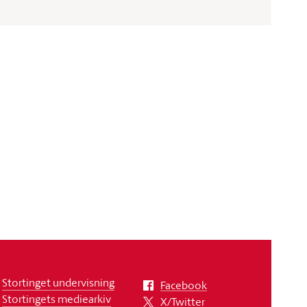
Stortinget undervisning
Facebook
Stortingets mediearkiv
X/Twitter