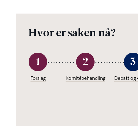
Hvor er saken nå?
1
2
3
Forslag
Komitébehandling
Debatt og 