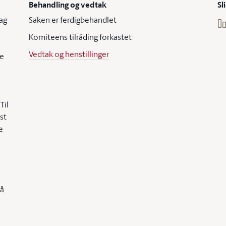
Behandling og vedtak
Sl
ag
Saken er ferdigbehandlet
Komiteens tilråding forkastet
Vedtak og henstillinger
re
Til
st
e
så