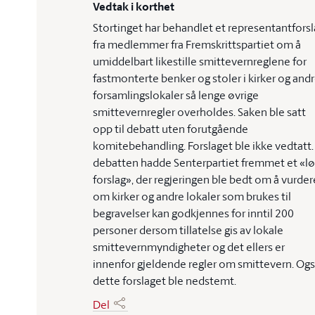
Vedtak i korthet
Stortinget har behandlet et representantforsl
fra medlemmer fra Fremskrittspartiet om å
umiddelbart likestille smittevernreglene for
fastmonterte benker og stoler i kirker og and
forsamlingslokaler så lenge øvrige
smittevernregler overholdes. Saken ble satt
opp til debatt uten forutgående
komitebehandling. Forslaget ble ikke vedtatt. 
debatten hadde Senterpartiet fremmet et «lø
forslag», der regjeringen ble bedt om å vurder
om kirker og andre lokaler som brukes til
begravelser kan godkjennes for inntil 200
personer dersom tillatelse gis av lokale
smittevernmyndigheter og det ellers er
innenfor gjeldende regler om smittevern. Og
dette forslaget ble nedstemt.
Del