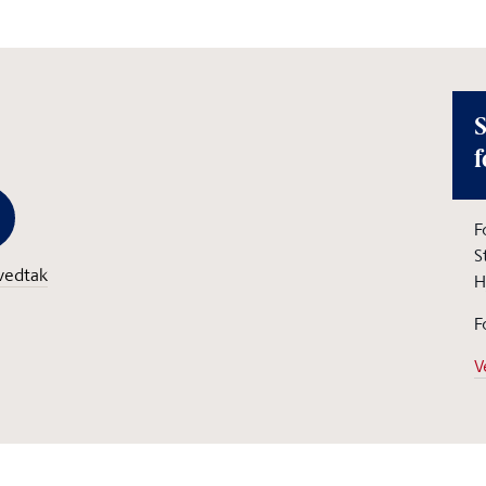
S
f
F
S
vedtak
H
F
V