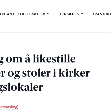
ENTANTER OG KOMITEER
HVA SKJER?
OM STOR
 om å likestille
 og stoler i kirker
gslokaler
stvarsling)