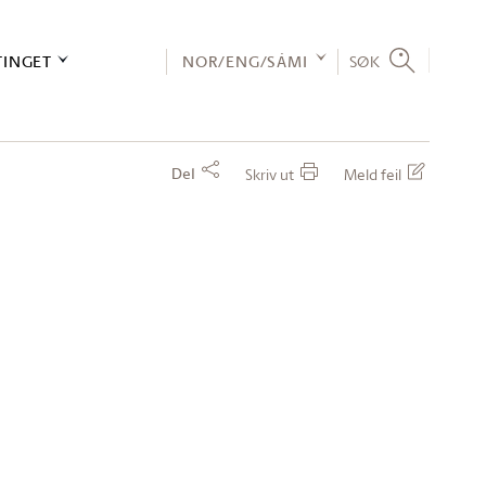
TINGET
NOR/ENG/SÁMI
SØK
Del
Skriv ut
Meld feil