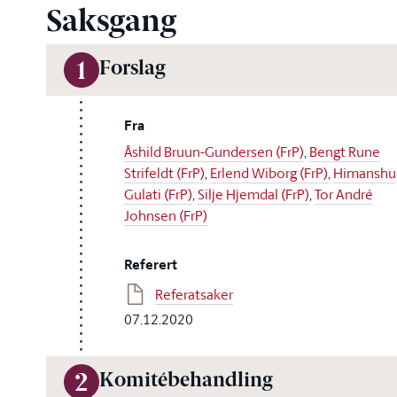
Saksgang
Forslag
1
Fra
Åshild Bruun-Gundersen (FrP)
,
Bengt Rune
Strifeldt (FrP)
,
Erlend Wiborg (FrP)
,
Himanshu
Gulati (FrP)
,
Silje Hjemdal (FrP)
,
Tor André
Johnsen (FrP)
Referert
Referatsaker
07.12.2020
Komitébehandling
2