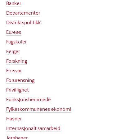
Banker
Departementer
Distriktspolitikk
Eu/eøs
Fagskoler
Ferger
Forskning
Forsvar
Forurensning
Frivillighet
Funksjonshemmede
Fylkeskommunenes økonomi
Havner
Internasjonalt samarbeid
Jernbaner