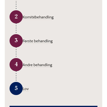
2
Komitébehandling
3
Første behandling
4
Andre behandling
5
Lov