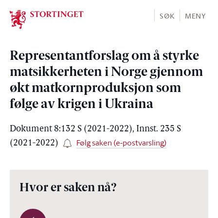
Stortinget.no
SØK
MENY
Representantforslag om å styrke
matsikkerheten i Norge gjennom
økt matkornproduksjon som
følge av krigen i Ukraina
Dokument 8:132 S (2021-2022), Innst. 235 S
Følg saken (e-postvarsling)
(2021-2022)
Hvor er saken nå?