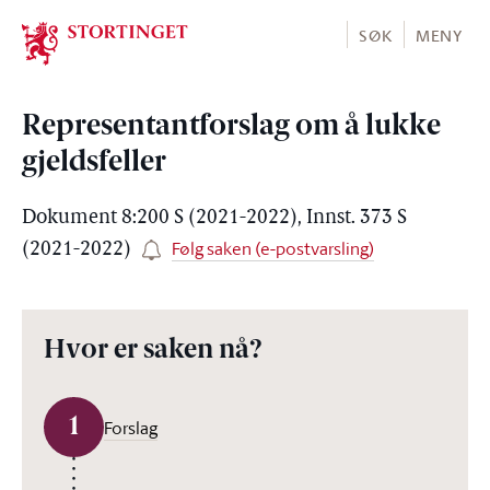
Stortinget.no
SØK
MENY
Representantforslag om å lukke
gjeldsfeller
Dokument 8:200 S (2021-2022), Innst. 373 S
Følg saken (e-postvarsling)
(2021-2022)
Hvor er saken nå?
1
Forslag