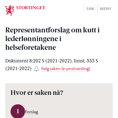
Stortinget.no
SØK
MENY
Representantforslag om kutt i
lederlønningene i
helseforetakene
Dokument 8:202 S (2021-2022), Innst. 355 S
Følg saken (e-postvarsling)
(2021-2022)
Hvor er saken nå?
1
Forslag