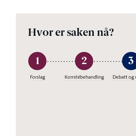
Hvor er saken nå?
1
2
3
Forslag
Komitébehandling
Debatt og 