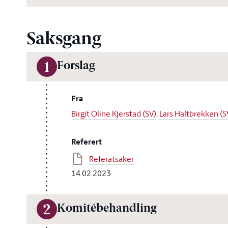
Saksgang
Forslag
1
Fra
Birgit Oline Kjerstad (SV)
,
Lars Haltbrekken (S
Referert
Referatsaker
14.02.2023
Komitébehandling
2