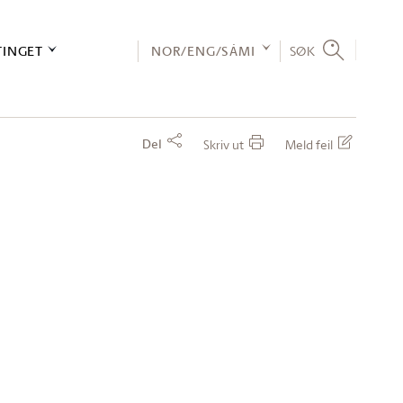
TINGET
NOR/ENG/SÁMI
SØK
Del
Skriv ut
Meld feil