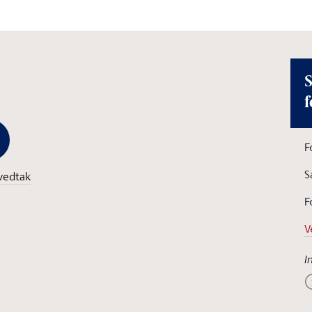
S
f
F
S
vedtak
F
V
I