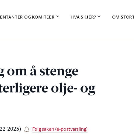
ENTANTER OG KOMITEER
HVA SKJER?
OM STOR
g om å stenge
erligere olje- og
Følg saken (e-postvarsling)
022-2023)