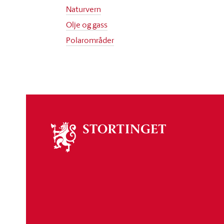
Naturvern
Olje og gass
Polarområder
Om
stortinget