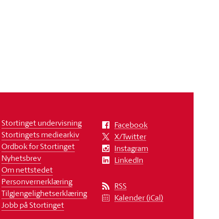
Stortinget undervisning
Facebook
Stortingets mediearkiv
X/Twitter
Ordbok for Stortinget
Instagram
Nyhetsbrev
LinkedIn
Om nettstedet
Personvernerklæring
RSS
Tilgjengelighetserklæring
Kalender (iCal)
Jobb på Stortinget