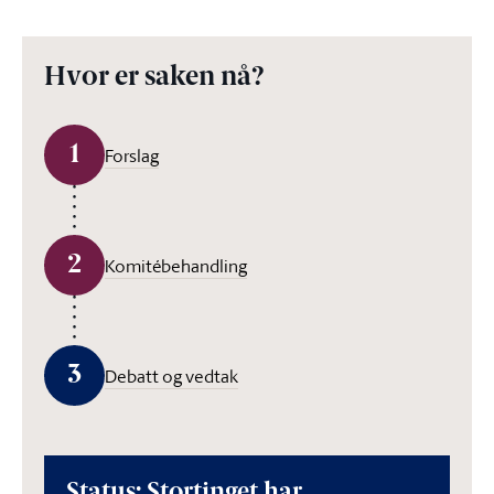
Hvor er saken nå?
1
Forslag
2
Komitébehandling
3
Debatt og vedtak
Status: Stortinget har