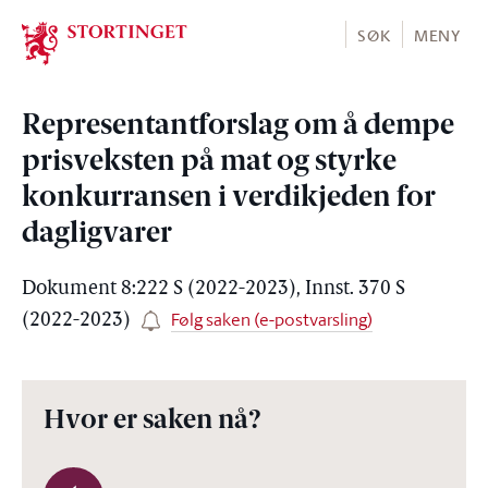
Stortinget.no
SØK
MENY
Representantforslag om å dempe
prisveksten på mat og styrke
konkurransen i verdikjeden for
dagligvarer
Dokument 8:222 S (2022-2023), Innst. 370 S
Følg saken (e-postvarsling)
(2022-2023)
Hvor er saken nå?