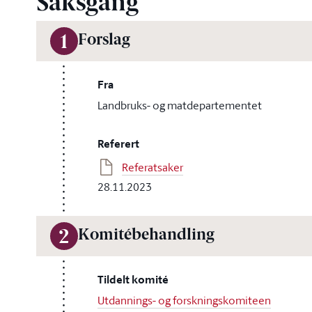
Saksgang
Forslag
1
Fra
Landbruks- og matdepartementet
Referert
Referatsaker
28.11.2023
Komitébehandling
2
Tildelt komité
Utdannings- og forskningskomiteen