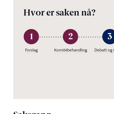
Hvor er saken nå?
1
2
3
Forslag
Komitébehandling
Debatt og 