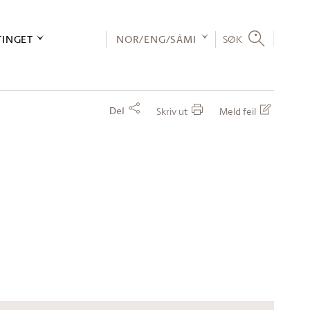
TINGET
NOR/ENG/SÁMI
SØK
Del
Skriv ut
Meld feil