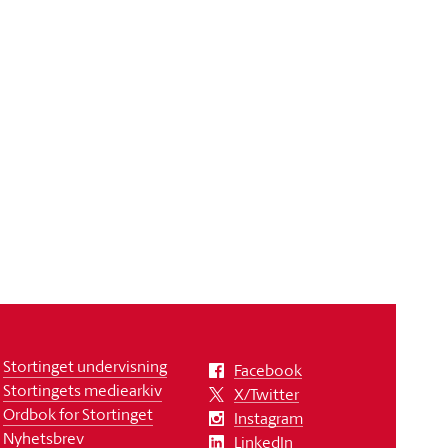
Stortinget undervisning
Facebook
Stortingets mediearkiv
X/Twitter
Ordbok for Stortinget
Instagram
Nyhetsbrev
LinkedIn