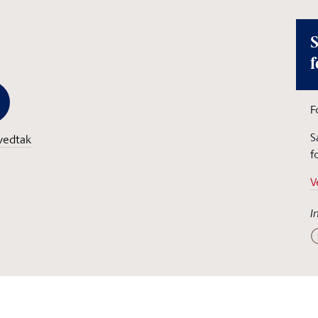
S
f
F
S
vedtak
f
V
I