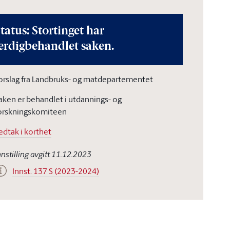
tatus: Stortinget har
erdigbehandlet saken.
orslag fra Landbruks- og matdepartementet
aken er behandlet i utdannings- og
orskningskomiteen
edtak i korthet
nnstilling avgitt 11.12.2023
Innst. 137 S (2023-2024)