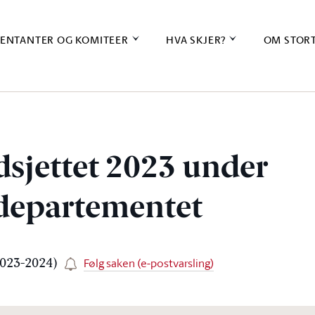
ENTANTER OG KOMITEER
HVA SKJER?
OM STOR
dsjettet 2023 under
departementet
Følg saken (e-postvarsling)
2023-2024)