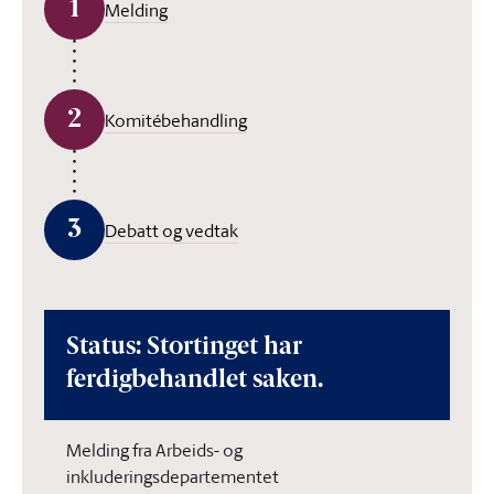
1
Melding
2
Komitébehandling
3
Debatt og vedtak
Status: Stortinget har
ferdigbehandlet saken.
Melding fra Arbeids- og
inkluderingsdepartementet