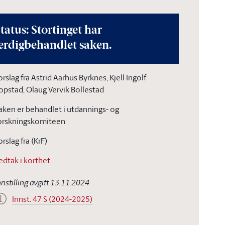
tatus: Stortinget har
erdigbehandlet saken.
orslag fra Astrid Aarhus Byrknes, Kjell Ingolf
opstad, Olaug Vervik Bollestad
aken er behandlet i utdannings- og
orskningskomiteen
orslag fra (KrF)
edtak i korthet
nnstilling avgitt 13.11.2024
Innst. 47 S (2024-2025)