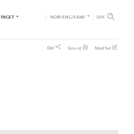
TINGET
NOR/ENG/SÁMI
SØK
Del
Skriv ut
Meld feil