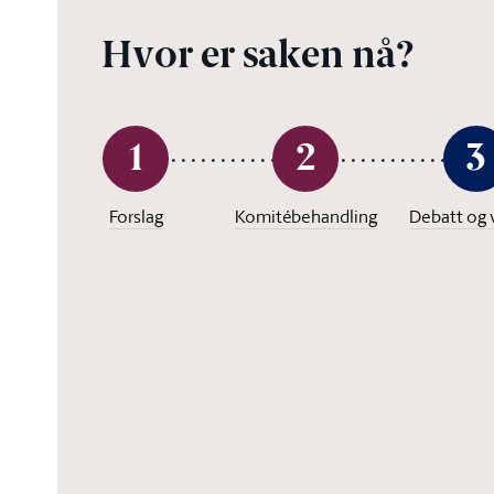
Hvor er saken nå?
1
2
3
Forslag
Komitébehandling
Debatt og 