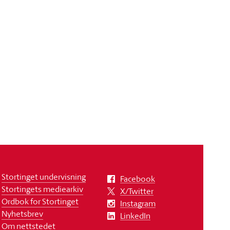
Stortinget undervisning
Facebook
Stortingets mediearkiv
X/Twitter
Ordbok for Stortinget
Instagram
Nyhetsbrev
LinkedIn
Om nettstedet