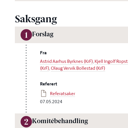
Saksgang
Forslag
1
Fra
Astrid Aarhus Byrknes (KrF)
,
Kjell Ingolf Rops
(KrF)
,
Olaug Vervik Bollestad (KrF)
Referert
Referatsaker
07.05.2024
Komitébehandling
2