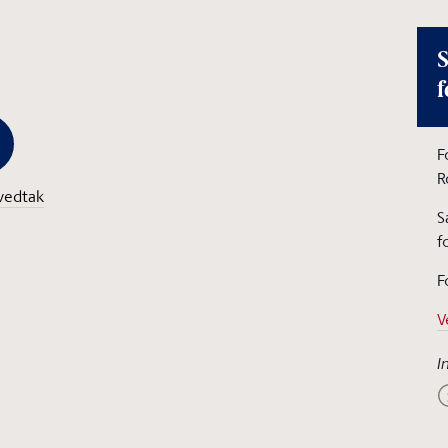
S
f
F
R
vedtak
S
f
F
V
I