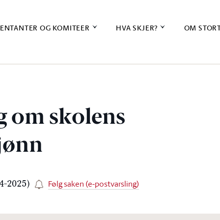
ENTANTER OG KOMITEER
HVA SKJER?
OM STOR
g om skolens
jønn
Følg saken (e-postvarsling)
24-2025)