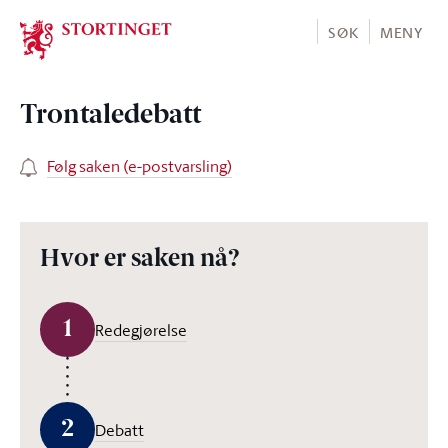
Stortinget.no
SØK
MENY
Trontaledebatt
Følg saken (e-postvarsling)
Hvor er saken nå?
1
Redegjørelse
2
Debatt