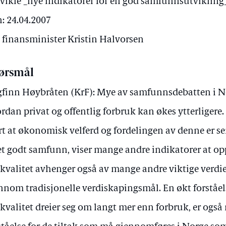
 utvikle _nye indikatorer for en god samfunnsutvikling
: 24.04.2007
v finansminister Kristin Halvorsen
ørsmål
finn Høybråten (KrF): Mye av samfunnsdebatten i No
rdan privat og offentlig forbruk kan økes ytterligere.
rt at økonomisk velferd og fordelingen av denne er se
et godt samfunn, viser mange andre indikatorer at op
skvalitet avhenger også av mange andre viktige verdi
nnom tradisjonelle verdiskapingsmål. En økt forståel
skvalitet dreier seg om langt mer enn forbruk, er også