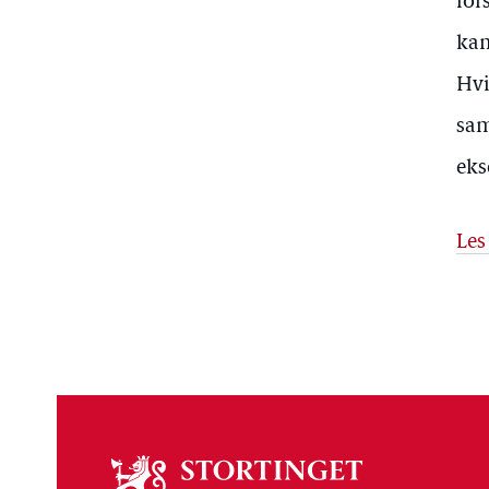
for
kam
Hvi
sam
eks
Les
Om