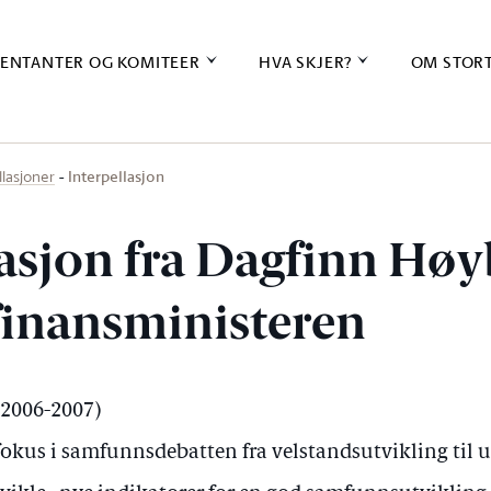
ENTANTER OG KOMITEER
HVA SKJER?
OM STOR
Interpellasjon
llasjoner
lasjon fra Dagfinn Hø
 finansministeren
 (2006-2007)
e fokus i samfunnsdebatten fra velstandsutvikling til 