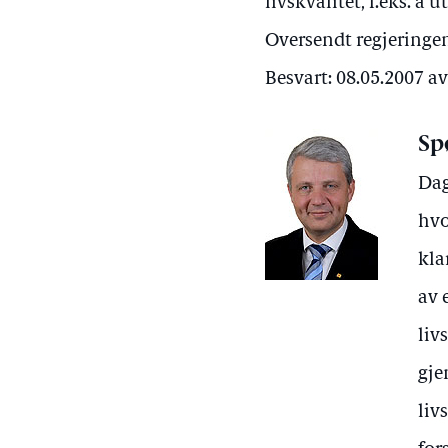
livskvalitet, f.eks. å
Oversendt regjeringen
Besvart: 08.05.2007 a
Sp
Dag
hvo
kla
av 
liv
gje
liv