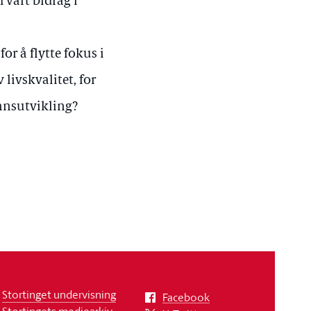
 vårt bidrag i
r å flytte fokus i
livskvalitet, for
nnsutvikling?
Stortinget undervisning
Facebook