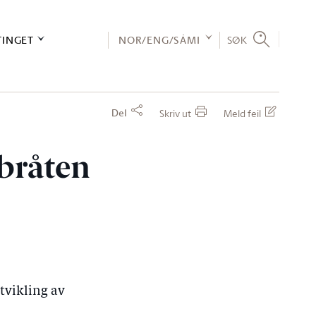
TINGET
NOR/ENG/SÁMI
SØK
Del
Skriv ut
Meld feil
ybråten
utvikling av