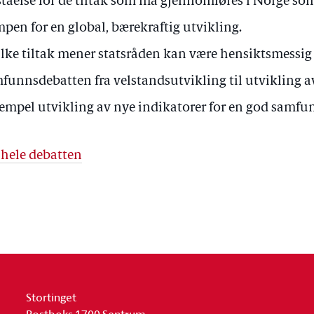
ståelse for de tiltak som må gjennomføres i Norge som
pen for en global, bærekraftig utvikling.
lke tiltak mener statsråden kan være hensiktsmessig fo
funnsdebatten fra velstandsutvikling til utvikling av 
empel utvikling av nye indikatorer for en god samfu
 hele debatten
Stortinget