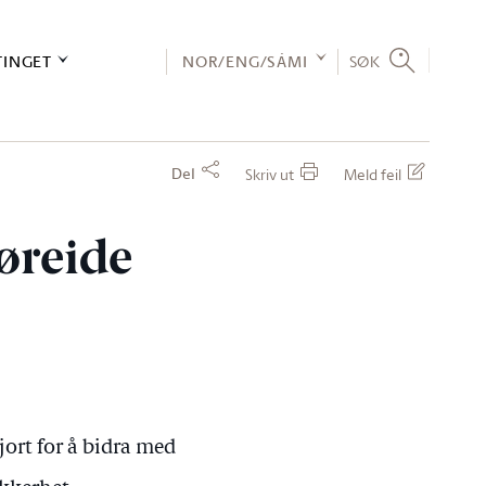
TINGET
NOR/ENG/SÁMI
SØK
Del
Skriv ut
Meld feil
Søreide
jort for å bidra med