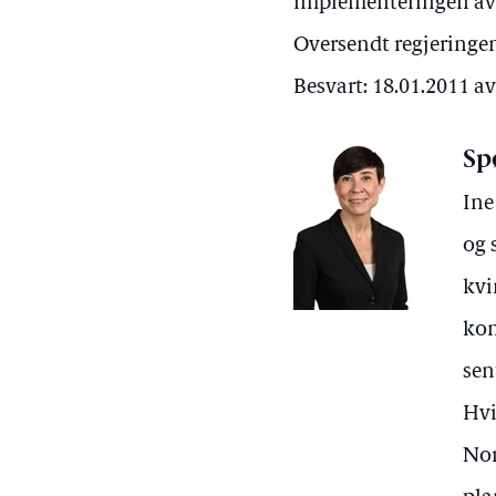
implementeringen av 
Oversendt regjeringen
Besvart: 18.01.2011 a
Sp
Ine
og 
kvi
kon
sen
Hvi
Nor