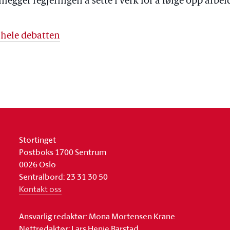
nlegger regjeringen å sette i verk for å følge opp arbe
 hele debatten
Stortinget
Postboks 1700 Sentrum
0026 Oslo
Sentralbord: 23 31 30 50
Kontakt oss
Ansvarlig redaktør: Mona Mortensen Krane
Nettredaktør: Lars Henie Barstad