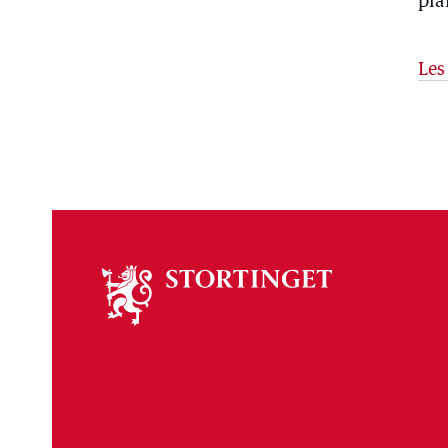
pla
Les
Om
stortinget