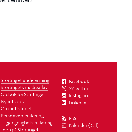
idet fremover?
Stortinget undervisning
Facebook
Stortingets mediearkiv
X/Twitter
Ordbok for Stortinget
Instagram
Nyhetsbrev
LinkedIn
Om nettstedet
Personvernerklæring
RSS
Tilgjengelighetserklæring
Kalender (iCal)
Jobb på Stortinget