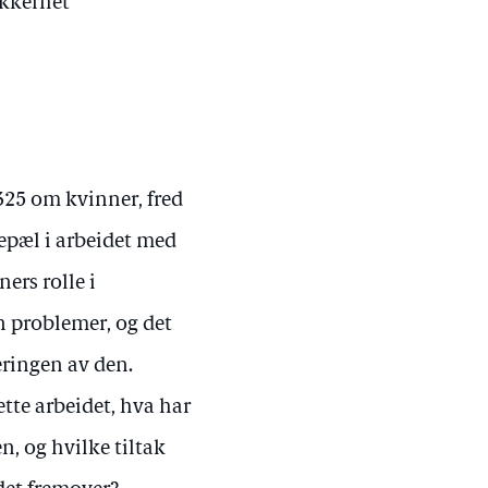
ikkerhet
325 om kvinner, fred
lepæl i arbeidet med
ers rolle i
n problemer, og det
eringen av den.
ette arbeidet, hva har
n, og hvilke tiltak