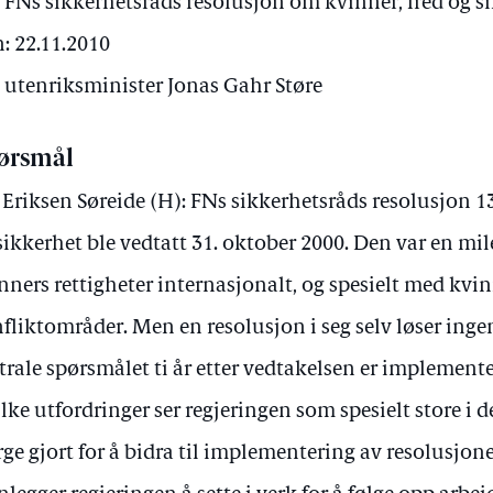
FNs sikkerhetsråds resolusjon om kvinner, fred og s
: 22.11.2010
v utenriksminister Jonas Gahr Støre
ørsmål
 Eriksen Søreide (H): FNs sikkerhetsråds resolusjon 1
sikkerhet ble vedtatt 31. oktober 2000. Den var en mi
nners rettigheter internasjonalt, og spesielt med kvinn
fliktområder. Men en resolusjon i seg selv løser inge
trale spørsmålet ti år etter vedtakelsen er implement
lke utfordringer ser regjeringen som spesielt store i d
ge gjort for å bidra til implementering av resolusjone