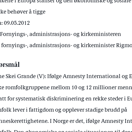
lkene i Europa stanser og den økonomiske og sosiale
ikke behøver å tigge
: 09.05.2012
ornyings-, administrasjons- og kirkeministeren
v fornyings-, administrasjons- og kirkeminister Rigm
ørsmål
ne Skei Grande (V): Ifølge Amnesty International og 
ke romfolkgruppene mellom 10 og 12 millioner menne
att for systematisk diskriminering en rekke steder i
folk lever i fattigdom og opplever stadige brudd på
neskerettighetene. I Norge er det, ifølge Amnesty Int