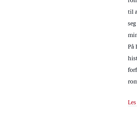
rom
til
seg
min
På 
his
for
rom
Les