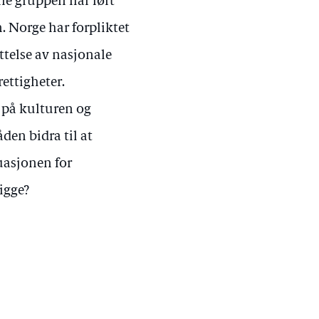
ne gruppen har ført
en. Norge har forpliktet
else av nasjonale
rettigheter.
e på kulturen og
den bidra til at
uasjonen for
tigge?