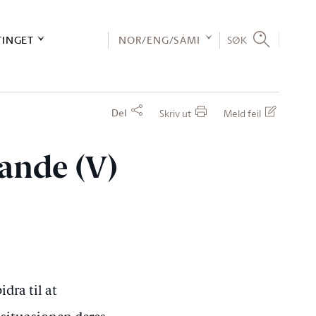
TINGET
NOR/ENG/SÁMI
SØK
Del
Skriv ut
Meld feil
rande (V)
dra til at