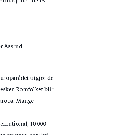
 situasjonen deres
or Aasrud
Europarådet utgjør de
sker. Romfolket blir
 Europa. Mange
ernational, 10 000