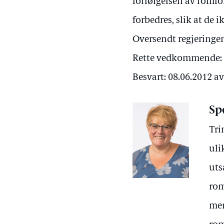
forfølgelsen av romfo
forbedres, slik at de 
Oversendt regjeringen
Rette vedkommende: F
Besvart: 08.06.2012 a
Sp
Tri
uli
uts
rom
men