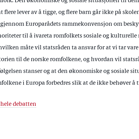
folk. Den økonomiske og sosiale situasjonen til den
 at flere lever av å tigge, og flere barn går ikke på skol
 gjennom Europarådets rammekonvensjon om beskytt
oriteter til å ivareta romfolkets sosiale og kulturelle 
hvilken måte vil statsråden ta ansvar for at vi tar var
torien til de norske romfolkene, og hvordan vil statsrå
følgelsen stanser og at den økonomiske og sosiale sit
folkene i Europa forbedres slik at de ikke behøver å 
 hele debatten