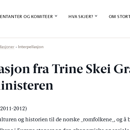
ENTANTER OG KOMITEER
HVA SKJER?
OM STOR
Interpellasjon
llasjoner
asjon fra Trine Skei G
ministeren
 (2011-2012)
turen og historien til de norske _romfolkene_, og å bi