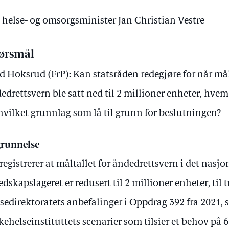
v helse- og omsorgsminister Jan Christian Vestre
ørsmål
d Hoksrud (FrP): Kan statsråden redegjøre for når mål
edrettsvern ble satt ned til 2 millioner enheter, hvem
hvilket grunnlag som lå til grunn for beslutningen?
runnelse
 registrerer at måltallet for åndedrettsvern i det nasjo
edskapslageret er redusert til 2 millioner enheter, til t
sedirektoratets anbefalinger i Oppdrag 392 fra 2021,
kehelseinstituttets scenarier som tilsier et behov på 6