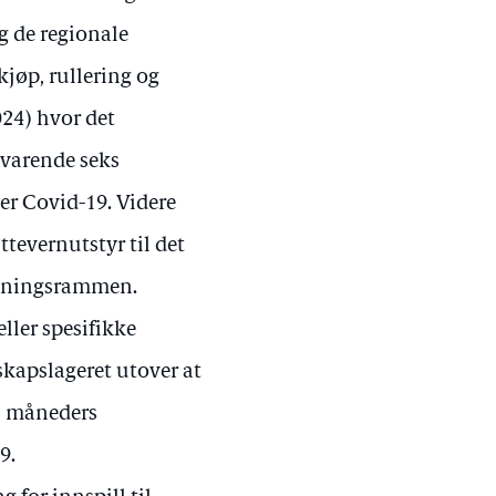
g de regionale
kjøp, rullering og
2024) hvor det
lsvarende seks
r Covid-19. Videre
ittevernutstyr til det
lgningsrammen.
eller spesifikke
skapslageret utover at
ks måneders
9.