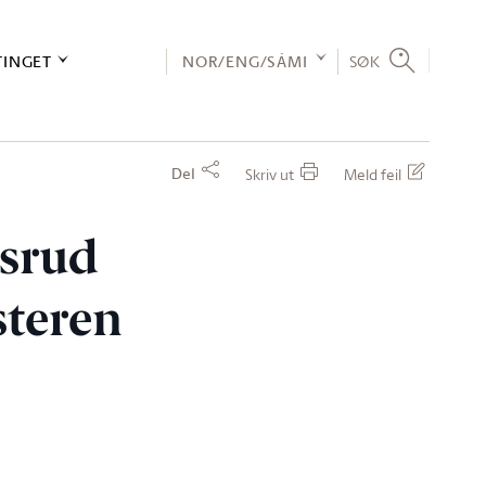
TINGET
NOR/ENG/SÁMI
SØK
Del
Skriv ut
Meld feil
ksrud
steren