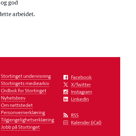
 og god
dette arbeidet.
Stortinget undervisning
Facebook
Stortingets mediearkiv
X/Twitter
Ordbok for Stortinget
Instagram
Nyhetsbrev
LinkedIn
Om nettstedet
Personvernerklæring
RSS
Tilgjengelighetserklæring
Kalender (iCal)
Jobb på Stortinget