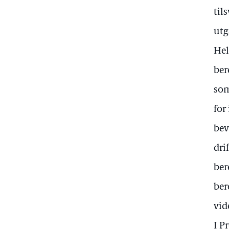
til
utg
Hel
ber
som
for
bev
dri
ber
ber
vid
I P