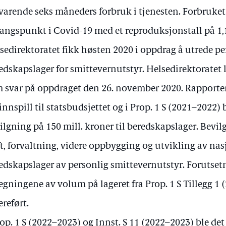
svarende seks måneders forbruk i tjenesten. Forbruke
angspunkt i Covid-19 med et reproduksjonstall på 1,
sedirektoratet fikk høsten 2020 i oppdrag å utrede 
edskapslager for smittevernutstyr. Helsedirektoratet 
 svar på oppdraget den 26. november 2020. Rapport
 innspill til statsbudsjettet og i Prop. 1 S (2021–2022) 
ilgning på 150 mill. kroner til beredskapslager. Bevi
ft, forvaltning, videre oppbygging og utvikling av nas
edskapslager av personlig smittevernutstyr. Forutset
egningene av volum på lageret fra Prop. 1 S Tillegg 1 
ereført.
rop. 1 S (2022–2023) og Innst. S 11 (2022–2023) ble det 