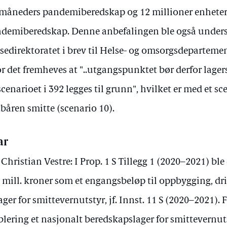
 måneders pandemiberedskap og 12 millioner enheter
demiberedskap. Denne anbefalingen ble også unders
sedirektoratet i brev til Helse- og omsorgsdeparteme
r det fremheves at "..utgangspunktet bør derfor lager
scenarioet i 392 legges til grunn", hvilket er med et sc
tbåren smitte (scenario 10).
ar
 Christian Vestre: I Prop. 1 S Tillegg 1 (2020–2021) ble 
 mill. kroner som et engangsbeløp til oppbygging, dri
lager for smittevernutstyr, jf. Innst. 11 S (2020–2021).
blering et nasjonalt beredskapslager for smittevern