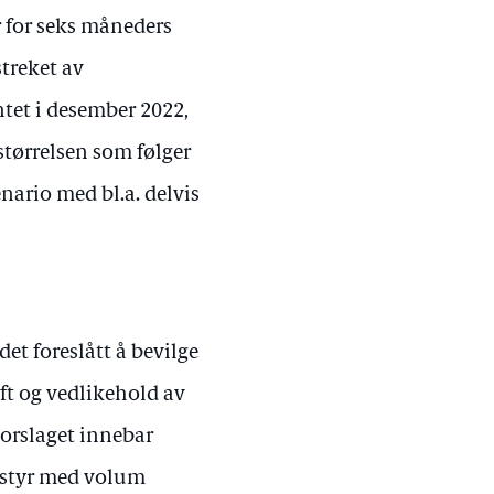
 for seks måneders
treket av
ntet i desember 2022,
størrelsen som følger
enario med bl.a. delvis
det foreslått å bevilge
ft og vedlikehold av
 Forslaget innebar
utstyr med volum