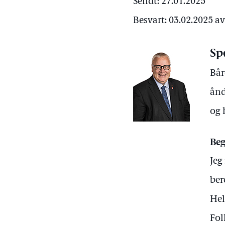
Sendt: 27.01.2025
Besvart: 03.02.2025 a
Sp
Bår
ånd
og 
Beg
Jeg
ber
Hel
Fol