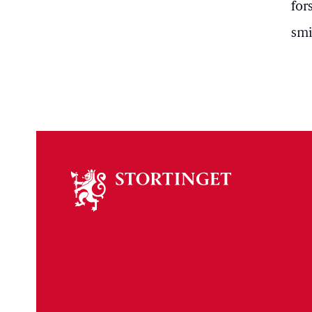
for
smi
Om
stortinget