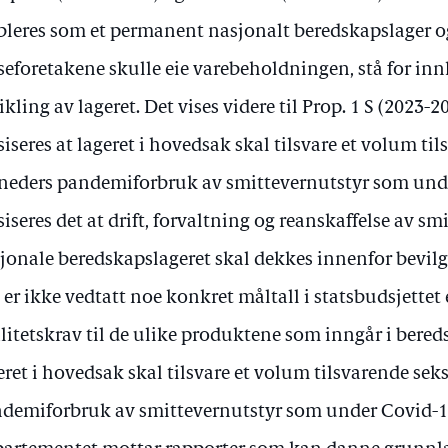
bleres som et permanent nasjonalt beredskapslager o
seforetakene skulle eie varebeholdningen, stå for inn
ikling av lageret. Det vises videre til Prop. 1 S (2023-
siseres at lageret i hovedsak skal tilsvare et volum ti
eders pandemiforbruk av smittevernutstyr som unde
siseres det at drift, forvaltning og reanskaffelse av sm
jonale beredskapslageret skal dekkes innenfor bevi
 er ikke vedtatt noe konkret måltall i statsbudsjettet 
litetskrav til de ulike produktene som inngår i bered
eret i hovedsak skal tilsvare et volum tilsvarende se
demiforbruk av smittevernutstyr som under Covid-1