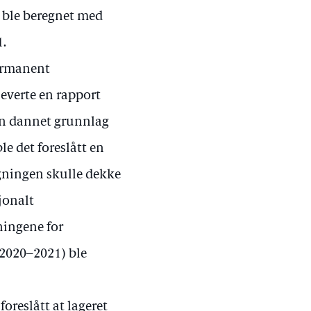
t ble beregnet med
1.
permanent
leverte en rapport
en dannet grunnlag
ble det foreslått en
lgningen skulle dekke
jonalt
ningene for
(2020–2021) ble
foreslått at lageret