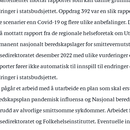
artementet mottar rapporter som kan danne grunnlag 
ringer i statsbudsjettet. Oppdrag 392 var en slik rap
re scenarier enn Covid-19 og flere ulike anbefalinger
å mottatt rapport fra de regionale helseforetak om 
manent nasjonalt beredskapslager for smittevernutsty
sedirektoratet desember 2022 med ulike vurderinger o
porter fører ikke automatisk til innspill til endringer
ringer i statsbudsjettet.
 pågår et arbeid med å utarbeide en plan som skal er
edskapsplan pandemisk influensa og Nasjonal bere
rudd av alvorlige smittsomme sykdommer. Arbeidet 
sedirektoratet og Folkehelseinstituttet. Eventuelle in