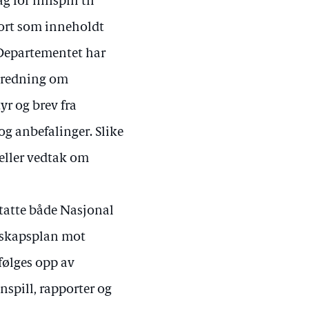
for innspill til
port som inneholdt
. Departementet har
Utredning om
r og brev fra
g anbefalinger. Slike
 eller vedtak om
statte både Nasjonal
dskapsplan mot
følges opp av
nspill, rapporter og