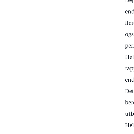
Dep
end
fle
ogs
per
Hel
rap
end
Det
ber
utb
Hel