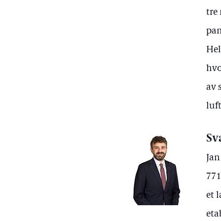
tre
pan
Hel
hvo
av 
luf
Sv
Jan
771
et 
eta