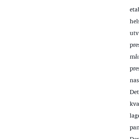
eta
hel
utv
pre
mån
pre
nas
Det
kva
lag
pan