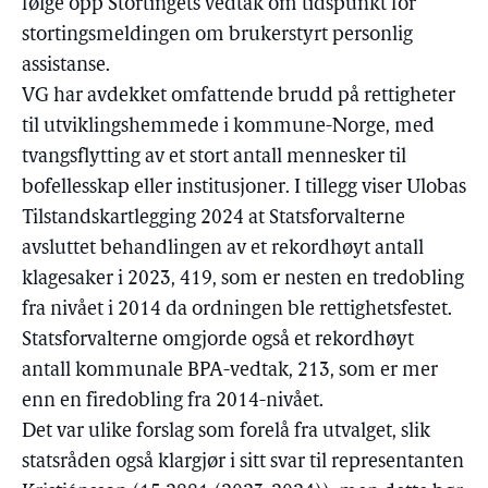
følge opp Stortingets vedtak om tidspunkt for
stortingsmeldingen om brukerstyrt personlig
assistanse.
VG har avdekket omfattende brudd på rettigheter
til utviklingshemmede i kommune-Norge, med
tvangsflytting av et stort antall mennesker til
bofellesskap eller institusjoner. I tillegg viser Ulobas
Tilstandskartlegging 2024 at Statsforvalterne
avsluttet behandlingen av et rekordhøyt antall
klagesaker i 2023, 419, som er nesten en tredobling
fra nivået i 2014 da ordningen ble rettighetsfestet.
Statsforvalterne omgjorde også et rekordhøyt
antall kommunale BPA-vedtak, 213, som er mer
enn en firedobling fra 2014-nivået.
Det var ulike forslag som forelå fra utvalget, slik
statsråden også klargjør i sitt svar til representanten