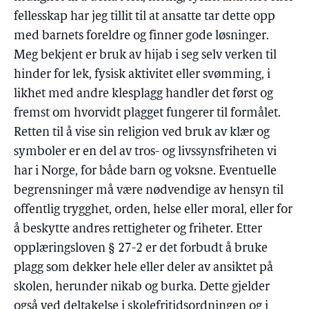
fellesskap har jeg tillit til at ansatte tar dette opp
med barnets foreldre og finner gode løsninger.
Meg bekjent er bruk av hijab i seg selv verken til
hinder for lek, fysisk aktivitet eller svømming, i
likhet med andre klesplagg handler det først og
fremst om hvorvidt plagget fungerer til formålet.
Retten til å vise sin religion ved bruk av klær og
symboler er en del av tros- og livssynsfriheten vi
har i Norge, for både barn og voksne. Eventuelle
begrensninger må være nødvendige av hensyn til
offentlig trygghet, orden, helse eller moral, eller for
å beskytte andres rettigheter og friheter. Etter
opplæringsloven § 27-2 er det forbudt å bruke
plagg som dekker hele eller deler av ansiktet på
skolen, herunder nikab og burka. Dette gjelder
også ved deltakelse i skolefritidsordningen og i