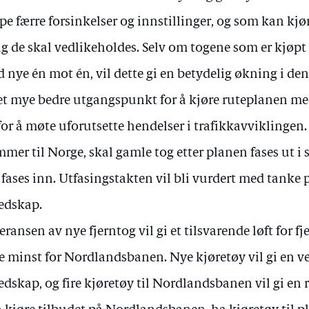
pe færre forsinkelser og innstillinger, og som kan kj
g de skal vedlikeholdes. Selv om togene som er kjøpt 
 nye én mot én, vil dette gi en betydelig økning i de
et mye bedre utgangspunkt for å kjøre ruteplanen me
for å møte uforutsette hendelser i trafikkavviklingen
mer til Norge, skal gamle tog etter planen fases ut 
 fases inn. Utfasingstakten vil bli vurdert med tanke 
edskap.
eransen av nye fjerntog vil gi et tilsvarende løft for 
e minst for Nordlandsbanen. Nye kjøretøy vil gi en ve
edskap, og fire kjøretøy til Nordlandsbanen vil gi en