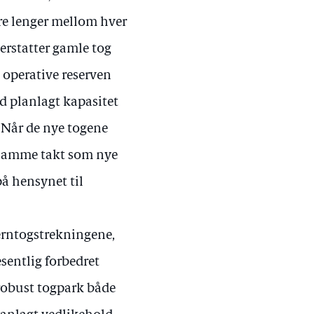
øre lenger mellom hver
erstatter gamle tog
n operative reserven
d planlagt kapasitet
. Når de nye togene
i samme takt som nye
på hensynet til
fjerntogstrekningene,
sentlig forbedret
 robust togpark både