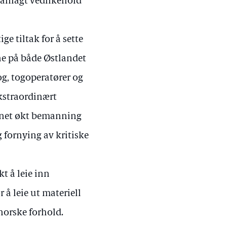
planlagt vedlikehold
ge tiltak for å sette
ene på både Østlandet
og, togoperatører og
kstraordinært
annet økt bemanning
g fornying av kritiske
t å leie inn
r å leie ut materiell
norske forhold.