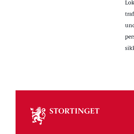
Lok
tra
und
per
sik
Om
stortinget