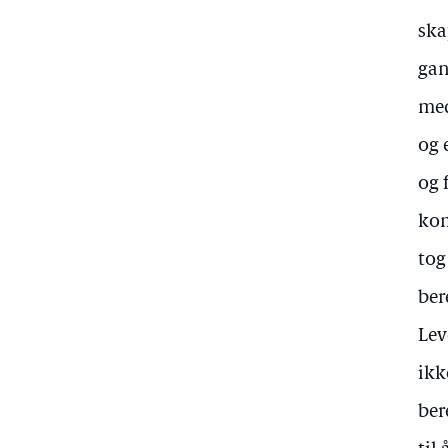
ska
gan
med
og 
og 
kom
tog
ber
Lev
ikk
ber