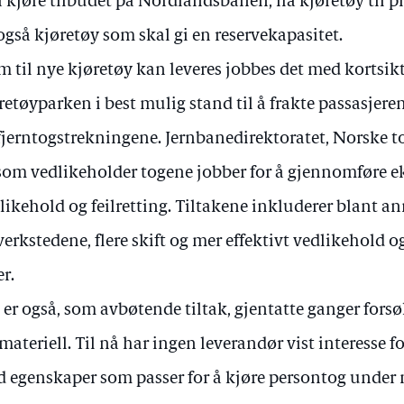
 å kjøre tilbudet på Nordlandsbanen, ha kjøretøy til 
også kjøretøy som skal gi en reservekapasitet.
m til nye kjøretøy kan leveres jobbes det med kortsikti
retøyparken i best mulig stand til å frakte passasjer
fjerntogstrekningene. Jernbanedirektoratet, Norske t
som vedlikeholder togene jobber for å gjennomføre e
likehold og feilretting. Tiltakene inkluderer blant 
verkstedene, flere skift og mer effektivt vedlikehold o
er.
 er også, som avbøtende tiltak, gjentatte ganger forsøk
materiell. Til nå har ingen leverandør vist interesse fo
 egenskaper som passer for å kjøre persontog under 