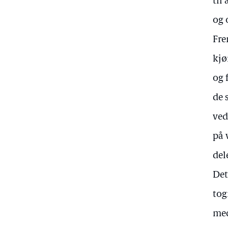
til
og 
Fre
kjø
og 
de 
ved
på 
del
Det
tog
med