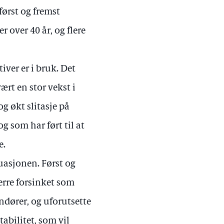
først og fremst
 over 40 år, og flere
iver er i bruk. Det
vært en stor vekst i
g økt slitasje på
g som har ført til at
e.
tuasjonen. Først og
erre forsinket som
ndører, og uforutsette
tabilitet, som vil