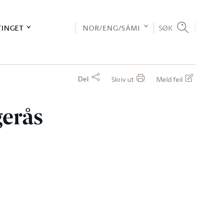
TINGET
NOR/ENG/SÁMI
SØK
Del
Skriv ut
Meld feil
gerås