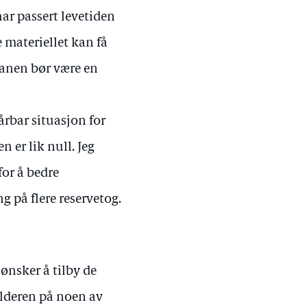
ar passert levetiden
e materiellet kan få
banen bør være en
årbar situasjon for
n er lik null. Jeg
for å bedre
 på flere reservetog.
 ønsker å tilby de
 alderen på noen av