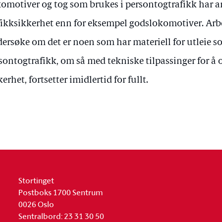
omotiver og tog som brukes i persontogtrafikk har and
fikksikkerhet enn for eksempel godslokomotiver. Arb
ersøke om det er noen som har materiell for utleie s
sontogtrafikk, om så med tekniske tilpassinger for å 
kerhet, fortsetter imidlertid for fullt.
Stortinget
Postboks 1700 Sentrum
0026 Oslo
Sentralbord: 23 31 30 50