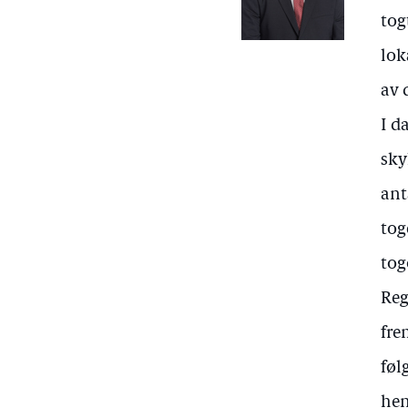
tog
lok
av 
I d
sky
ant
tog
tog
Reg
fre
føl
hen