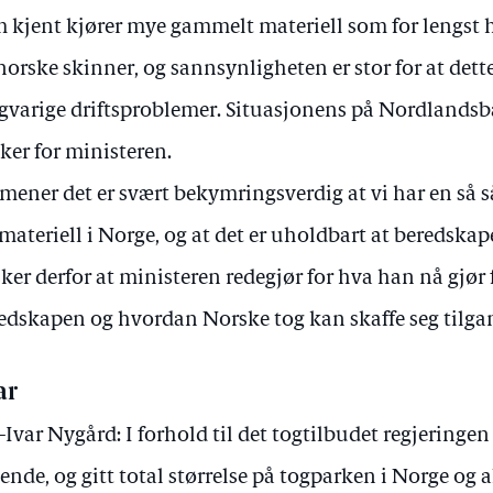
 kjent kjører mye gammelt materiell som for lengst h
norske skinner, og sannsynligheten er stor for at dett
gvarige driftsproblemer. Situasjonens på Nordlands
ker for ministeren.
 mener det er svært bekymringsverdig at vi har en så s
materiell i Norge, og at det er uholdbart at beredskape
ker derfor at ministeren redegjør for hva han nå gjør 
edskapen og hvordan Norske tog kan skaffe seg tilgang
ar
-Ivar Nygård: I forhold til det togtilbudet regjeringen
sende, og gitt total størrelse på togparken i Norge og