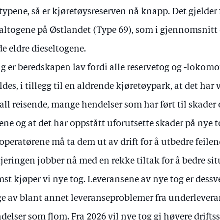
typene, så er kjøretøysreserven nå knapp. Det gjelder 
altogene på Østlandet (Type 69), som i gjennomsnitt er
de eldre dieseltogene.
ag er beredskapen lav fordi alle reservetog og -lokomot
ldes, i tillegg til en aldrende kjøretøypark, at det har 
all reisende, mange hendelser som har ført til skader o
ene og at det har oppstått uforutsette skader på nye to
operatørene må ta dem ut av drift for å utbedre feilen
jeringen jobber nå med en rekke tiltak for å bedre si
mst kjøper vi nye tog. Leveransene av nye tog er dessv
ge av blant annet leveranseproblemer fra underlevera
delser som flom. Fra 2026 vil nye tog gi høyere driftss