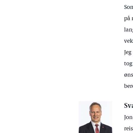
Som
på 
lan
vek
Jeg
tog
øns
ber
Sv
Jon
rei