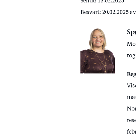
Sendt: 13.02.2025
Besvart: 20.02.2025 a
Sp
Mon
tog
Beg
Vis
mat
Nor
res
feb