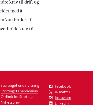
re krav til drift og
eidet med å
om kan brukes til
overholde krav til
Stortinget undervisning
Facebook
Stortingets mediearkiv
X/Twitter
Ordbok for Stortinget
Instagram
Nyhetsbrev
LinkedIn