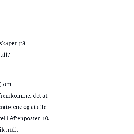
dskapen på
null?
5) om
r fremkommer det at
eratørene og at alle
kel i Aftenposten 10.
ik null.