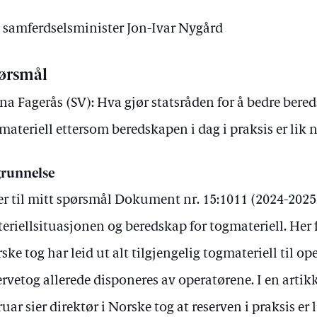
v samferdselsminister Jon-Ivar Nygård
ørsmål
a Fagerås (SV): Hva gjør statsråden for å bedre bere
materiell ettersom beredskapen i dag i praksis er lik 
runnelse
er til mitt spørsmål Dokument nr. 15:1011 (2024-202
eriellsituasjonen og beredskap for togmateriell. He
ske tog har leid ut alt tilgjengelig togmateriell til op
ervetog allerede disponeres av operatørene. I en artik
ruar sier direktør i Norske tog at reserven i praksis er l