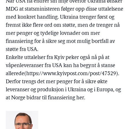
Når USA nå endrer sin linje overfor Ukraina ønsker
MDG at statsministeren følger opp disse uttalelsene
med konkret handling. Ukraina trenger først og
fremst ikke flere ord om støtte, men de trenger nå
mer penger og tydelige lovnader om mer
finansiering for å sikre seg mot mulig bortfall av
støtte fra USA.
Enkelte uttalelser fra Kyiv peker også nå på at
våpenleveranser fra USA kan ha begynt å stanse
allerede(https://www.kyivpost.com/post/47529).
Derfor trengs det mer penger for å sikre økte
leveranser og produksjon i Ukraina og i Europa, og
at Norge bidrar til finansiering her.