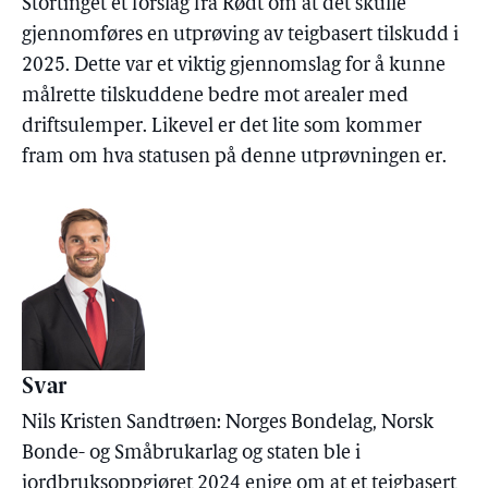
Stortinget et forslag fra Rødt om at det skulle
gjennomføres en utprøving av teigbasert tilskudd i
2025. Dette var et viktig gjennomslag for å kunne
målrette tilskuddene bedre mot arealer med
driftsulemper. Likevel er det lite som kommer
fram om hva statusen på denne utprøvningen er.
Svar
Nils Kristen Sandtrøen: Norges Bondelag, Norsk
Bonde- og Småbrukarlag og staten ble i
jordbruksoppgjøret 2024 enige om at et teigbasert