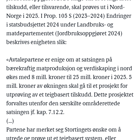
tilskudd, eller tilsvarende, skal prøves ut i Nord-
Norge i 2025. I Prop. 105 S (2023–2024) Endringer
i statsbudsjettet 2024 under Landbruks- og
matdepartementet (Jordbruksoppgjøret 2024)
beskrives enigheten slik:
«Avtalepartene er enige om at satsingen på
bærekraftig matproduksjon og verdiskaping i nord
økes med 8 mill. kroner til 25 mill. kroner i 2025. 5
mill. kroner av økningen skal gå til et prosjekt for
utprøving av et teigbasert tilskudd. Dette prosjektet
forvaltes utenfor den særskilte områderettede
satsingen jf. kap. 7.12.2.
(…)
Partene har merket seg Stortingets ønske om å
utrede og prøve ut et teigbasert system, eller