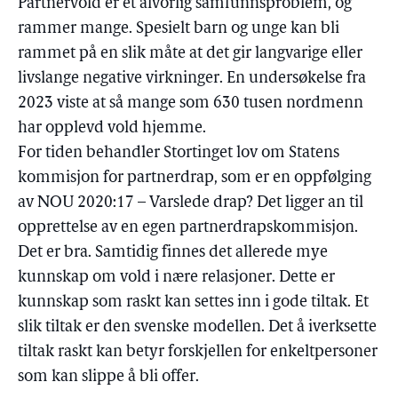
Partnervold er et alvorlig samfunnsproblem, og
rammer mange. Spesielt barn og unge kan bli
rammet på en slik måte at det gir langvarige eller
livslange negative virkninger. En undersøkelse fra
2023 viste at så mange som 630 tusen nordmenn
har opplevd vold hjemme.
For tiden behandler Stortinget lov om Statens
kommisjon for partnerdrap, som er en oppfølging
av NOU 2020:17 – Varslede drap? Det ligger an til
opprettelse av en egen partnerdrapskommisjon.
Det er bra. Samtidig finnes det allerede mye
kunnskap om vold i nære relasjoner. Dette er
kunnskap som raskt kan settes inn i gode tiltak. Et
slik tiltak er den svenske modellen. Det å iverksette
tiltak raskt kan betyr forskjellen for enkeltpersoner
som kan slippe å bli offer.