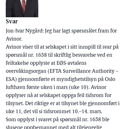
Svar
Jon-Ivar Nygård: Jeg har lagt spørsmålet fram for
Avinor.
Avinor viser til at selskapet i sitt innspill til svar på
spørsmål nr. 1658 til skriftlig besvarelse ved en
feiltakelse opplyste at EØS-avtalens
overvåkingsorgan (EFTA Surveillance Authority –
ESA) gjennomførte et myndighetstilsyn på Oslo
lufthavn første uken i mars (uke 10). Avinor
opplyser nå at selskapet oppga feil tidsrom for
tilsynet. Det riktige er at tilsynet ble gjennomført i
uke 11, det vil si tidsrommet 10.–14. mars.
Som opplyst i svaret på spørsmål nr. 1658 ble
slusene oppbemannet med alt tilgjengelig