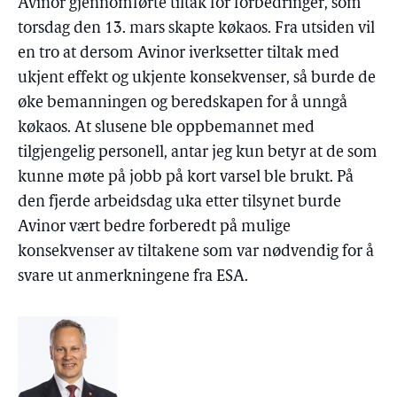
Avinor gjennomførte tiltak for forbedringer, som
torsdag den 13. mars skapte køkaos. Fra utsiden vil
en tro at dersom Avinor iverksetter tiltak med
ukjent effekt og ukjente konsekvenser, så burde de
øke bemanningen og beredskapen for å unngå
køkaos. At slusene ble oppbemannet med
tilgjengelig personell, antar jeg kun betyr at de som
kunne møte på jobb på kort varsel ble brukt. På
den fjerde arbeidsdag uka etter tilsynet burde
Avinor vært bedre forberedt på mulige
konsekvenser av tiltakene som var nødvendig for å
svare ut anmerkningene fra ESA.