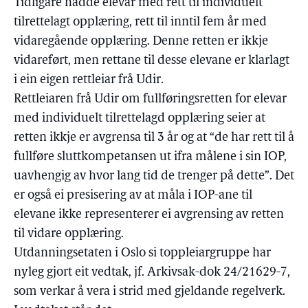
Tidligare hadde elevar med rett til individuelt
tilrettelagt opplæring, rett til inntil fem år med
vidaregående opplæring. Denne retten er ikkje
vidareført, men rettane til desse elevane er klarlagt
i ein eigen rettleiar frå Udir.
Rettleiaren frå Udir om fullføringsretten for elevar
med individuelt tilrettelagd opplæring seier at
retten ikkje er avgrensa til 3 år og at “de har rett til å
fullføre sluttkompetansen ut ifra målene i sin IOP,
uavhengig av hvor lang tid de trenger på dette”. Det
er også ei presisering av at måla i IOP-ane til
elevane ikke representerer ei avgrensing av retten
til vidare opplæring.
Utdanningsetaten i Oslo si toppleiargruppe har
nyleg gjort eit vedtak, jf. Arkivsak-dok 24/21629-7,
som verkar å vera i strid med gjeldande regelverk.