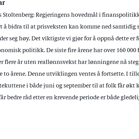
ar
s Stoltenberg: Regjeringens hovedmål i finanspolitikk
t å bidra til at prisveksten kan komme ned samtidig 
der seg høy. Det viktigste vi gjør for å oppnå dette er 
nomisk politikk. De siste fire årene har over 160 000 
er flere år uten reallønnsvekst har lønningene nå ste
te to årene. Denne utviklingen ventes å fortsette. I till
tekuttene i både juni og september til at folk får økt k
får bedre råd etter en krevende periode er både gledelig