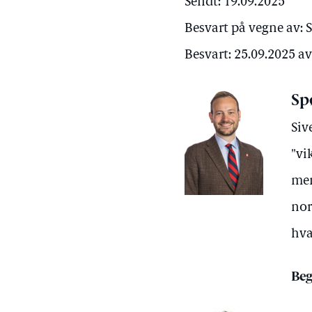
Sendt: 19.09.2025
Besvart på vegne av: 
Besvart: 25.09.2025 a
Sp
Siv
"vi
men
nor
hva
Beg