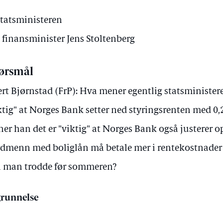
Statsministeren
v finansminister Jens Stoltenberg
ørsmål
ert Bjørnstad (FrP): Hva mener egentlig statsminister
ktig" at Norges Bank setter ned styringsrenten med 0
er han det er "viktig" at Norges Bank også justerer o
dmenn med boliglån må betale mer i rentekostnader 
 man trodde før sommeren?
runnelse