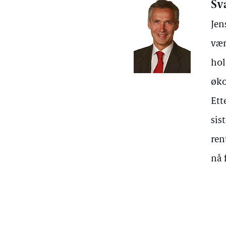
Sv
Jen
vær
hol
øko
Ett
sis
ren
nå 