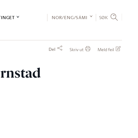
TINGET
NOR/ENG/SÁMI
SØK
Del
Skriv ut
Meld feil
ørnstad