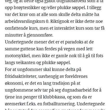
veg, og at dette også gjaldt dugnadsarbeid som å ta
opp brøytestikker og/eller plukke søppel. I tillegg
var det krav om at alle som skulle delta måtte ha
arbeidsvarslingskurs 0. Riktignok er ikke dette noe
omfattende kurs, men et interaktivt kurs som tar få
minutter å gjennomføre.
Undertegnede mener det er et paradoks at de
samme guttene kan ferdes på vegen med lett
motorsykkel, men ikke er gamle nok til å gå til fots
langs veikanten og plukke søppel.
For at ungdommer skal kunne delta på
fritidsaktiviteter, uavhengig av foreldrenes
økonomi, er det en lang tradisjon på at
ungdommene selv tar på seg dugnadsarbeid for å
tjene inn penger til klubbkassa, og som da er
øremerket f.eks. en fotballturnering. Undertegnede