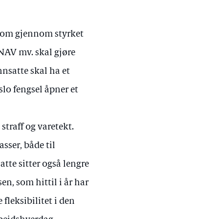
r som gjennom styrket
 NAV mv. skal gjøre
innsatte skal ha et
slo fengsel åpner et
 straff og varetekt.
sser, både til
tte sitter også lengre
sen, som hittil i år har
fleksibilitet i den