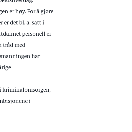
rbeidshverdag.
n er høy. For å gjøre
er det bl. a. satt i
utdannet personell er
 i tråd med
 bemanningen har
årige
 i kriminalomsorgen,
ambisjonene i