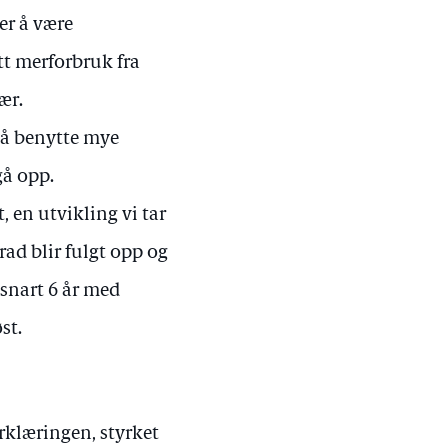
er å være
tt merforbruk fra
ær.
 å benytte mye
gå opp.
, en utvikling vi tar
rad blir fulgt opp og
 snart 6 år med
st.
rklæringen, styrket