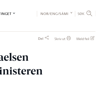
TINGET
NOR/ENG/SÁMI
SØK
Del
Skriv ut
Meld feil
aelsen
inisteren