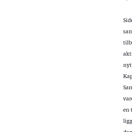
Sid
sam
til
akt
nyt
Kap
Sam
var
en 
lig