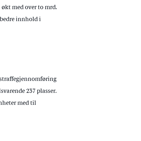
 økt med over to mrd.
 bedre innhold i
v straffegjennomføring
lsvarende 237 plasser.
nheter med til