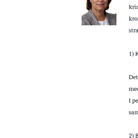
kri
kro
str
1) 
Det
med
I p
sam
2) 