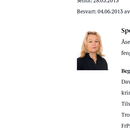
Sendt: 28.05.2013
Besvart: 04.06.2013 a
Sp
Åse
fen
Beg
Dav
kri
Til
Tro
FrP