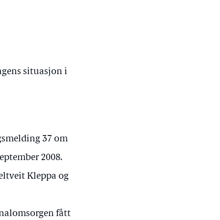
agens situasjon i
ngsmelding 37 om
september 2008.
eltveit Kleppa og
inalomsorgen fått