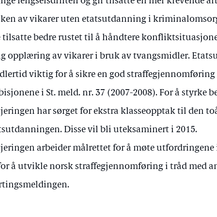
lige fengselsdriften og gir tilsatte en mer krevende a
ken av vikarer uten etatsutdanning i kriminalomsorge
e tilsatte bedre rustet til å håndtere konfliktsituasjoner 
g opplæring av vikarer i bruk av tvangsmidler. Etats
dlertid viktig for å sikre en god straffegjennomføring
isjonene i St. meld. nr. 37 (2007-2008). For å styrke
jeringen har sørget for ekstra klasseopptak til den to
tsutdanningen. Disse vil bli uteksaminert i 2015.
jeringen arbeider målrettet for å møte utfordringene
for å utvikle norsk straffegjennomføring i tråd med 
rtingsmeldingen.