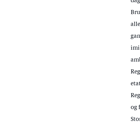
dag
Bru
all
gan
imi
amb
Reg
eta
Reg
og 
Sto