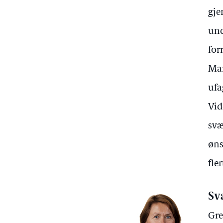
gje
und
for
Man
ufa
Vid
svæ
øns
fle
Sv
Gre