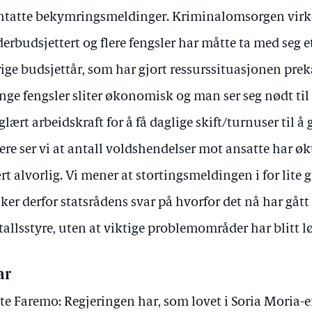
ntatte bekymringsmeldinger. Kriminalomsorgen virk
erbudsjettert og flere fengsler har måtte ta med seg e
rige budsjettår, som har gjort ressurssituasjonen prek
ge fengsler sliter økonomisk og man ser seg nødt til
glært arbeidskraft for å få daglige skift/turnuser til å 
ere ser vi at antall voldshendelser mot ansatte har økt
rt alvorlig. Vi mener at stortingsmeldingen i for lite g
ker derfor statsrådens svar på hvorfor det nå har gått
rtallsstyre, uten at viktige problemområder har blitt lø
ar
te Faremo: Regjeringen har, som lovet i Soria Moria-e