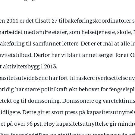
en 2011 er det tilsatt 27 tilbakeføringskoordinatore
arbeidet med andre etater, som helsetjeneste, skole,
bakeføring til samfunnet lettere. Det er et mål at alle 
ivitetstilbud. Derfor har vi blant annet sørget for at O
t aktivitetsbygg i 2013.
asitetsutvidelsene har ført til raskere iverksettelse av
tidig har større politikraft økt behovet for fengselspla
etekt og til domssoning. Domssonere og varetektinnsa
tidligere. Dette gir et stort press på kapasitetsutnyttel
get på over 96 pst. Høy kapasitetsutnyttelse gir mindre 