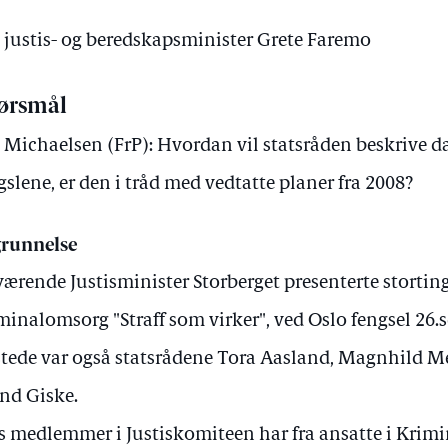
v justis- og beredskapsminister Grete Faremo
ørsmål
 Michaelsen (FrP): Hvordan vil statsråden beskrive d
gslene, er den i tråd med vedtatte planer fra 2008?
runnelse
ærende Justisminister Storberget presenterte storti
minalomsorg "Straff som virker", ved Oslo fengsel 26.
stede var også statsrådene Tora Aasland, Magnhild M
nd Giske.
s medlemmer i Justiskomiteen har fra ansatte i Krim